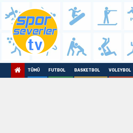
Skip
to
content
TÜMÜ
FUTBOL
BASKETBOL
VOLEYBOL