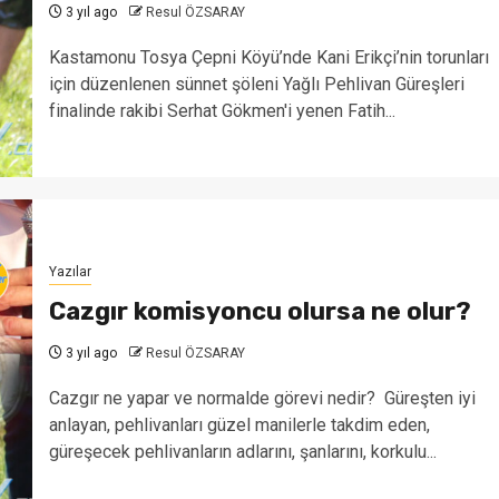
3 yıl ago
Resul ÖZSARAY
Kastamonu Tosya Çepni Köyü’nde Kani Erikçi’nin torunları
için düzenlenen sünnet şöleni Yağlı Pehlivan Güreşleri
finalinde rakibi Serhat Gökmen'i yenen Fatih...
Yazılar
Cazgır komisyoncu olursa ne olur?
3 yıl ago
Resul ÖZSARAY
Cazgır ne yapar ve normalde görevi nedir? Güreşten iyi
anlayan, pehlivanları güzel manilerle takdim eden,
güreşecek pehlivanların adlarını, şanlarını, korkulu...