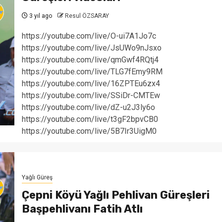
3 yıl ago
Resul ÖZSARAY
https://youtube.com/live/O-ui7A1Jo7c
https://youtube.com/live/JsUWo9nJsxo
https://youtube.com/live/qmGwf4RQtj4
https://youtube.com/live/TLG7fEmy9RM
https://youtube.com/live/16ZPTEu6zx4
https://youtube.com/live/SSiDr-CMTEw
https://youtube.com/live/dZ-u2J3ly6o
https://youtube.com/live/t3gF2bpvCB0
https://youtube.com/live/5B7Ir3UigM0
Yağlı Güreş
Çepni Köyü Yağlı Pehlivan Güreşleri
Başpehlivanı Fatih Atlı