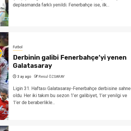
deplasmanda farklı yenildi. Fenerbahçe ise, ilk...
Futbol
Derbinin galibi Fenerbahçe’yi yenen
Galatasaray
3 ay ago
Resul ÖZSARAY
Ligin 31. Haftası Galatasaray-Fenerbahçe derbisine sahne
oldu. Her iki takım bu sezon 1’er galibiyet, 1’er yenilgi ve
1’er de beraberlikle...