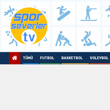
Skip
to
content
TÜMÜ
FUTBOL
BASKETBOL
VOLEYBOL