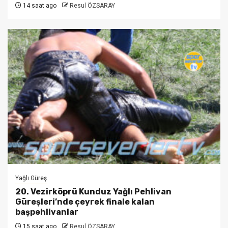
14 saat ago
Resul ÖZSARAY
Yağlı Güreş
20. Vezirköprü Kunduz Yağlı Pehlivan
Güreşleri’nde çeyrek finale kalan
başpehlivanlar
15 saat ago
Resul ÖZSARAY