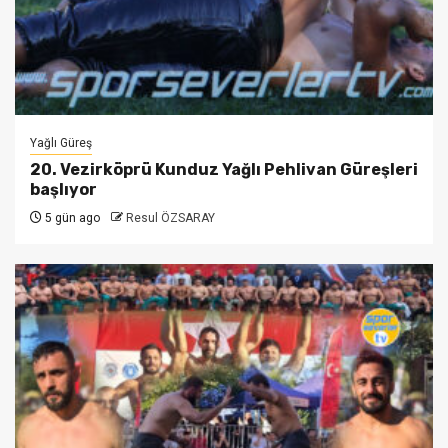
Yağlı Güreş
20. Vezirköprü Kunduz Yağlı Pehlivan Güreşleri
başlıyor
5 gün ago
Resul ÖZSARAY