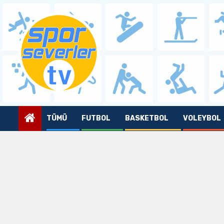
Skip
to
content
TÜMÜ
FUTBOL
BASKETBOL
VOLEYBOL