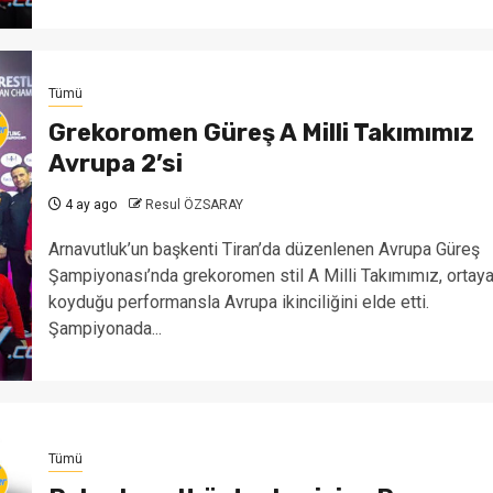
Tümü
Grekoromen Güreş A Milli Takımımız
Avrupa 2’si
4 ay ago
Resul ÖZSARAY
Arnavutluk’un başkenti Tiran’da düzenlenen Avrupa Güreş
Şampiyonası’nda grekoromen stil A Milli Takımımız, ortay
koyduğu performansla Avrupa ikinciliğini elde etti.
Şampiyonada...
Tümü