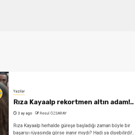
Yazılar
Rıza Kayaalp rekortmen altın adam!..
3 ay ago
Resul ÖZSARAY
Rıza Kayaalp herhalde güreşe başladığı zaman böyle bir
başarıyı rüyasında görse inanır mıydı? Hadi ya diyebilirdi!..