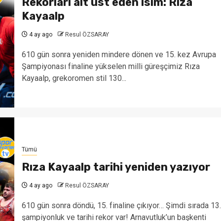
Rekorları alt üst eden isim: Rıza
Kayaalp
4 ay ago
Resul ÖZSARAY
610 gün sonra yeniden mindere dönen ve 15. kez Avrupa
Şampiyonası finaline yükselen milli güreşçimiz Rıza
Kayaalp, grekoromen stil 130...
Tümü
Rıza Kayaalp tarihi yeniden yazıyor
4 ay ago
Resul ÖZSARAY
610 gün sonra döndü, 15. finaline çıkıyor… Şimdi sırada 13.
şampiyonluk ve tarihi rekor var! Arnavutluk’un başkenti