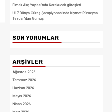
Elmalı Alıç Yaylası’nda Karakucak güreşleri
U17 Dünya Güreş Şampiyonası’nda Kıymet Rümeysa
Tezcan’dan Gümüş
SON YORUMLAR
ARŞIVLER
Ağustos 2026
Temmuz 2026
Haziran 2026
Mayıs 2026
Nisan 2026