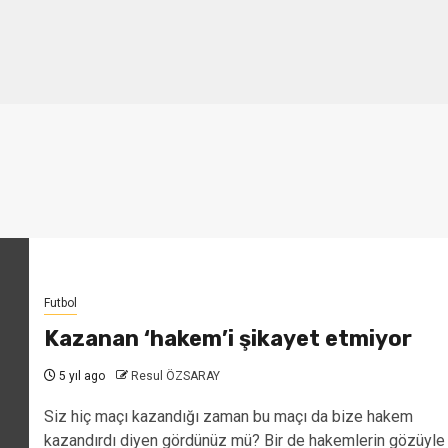
Futbol
Kazanan ‘hakem’i şikayet etmiyor
5 yıl ago
Resul ÖZSARAY
Siz hiç maçı kazandığı zaman bu maçı da bize hakem
kazandırdı diyen gördünüz mü? Bir de hakemlerin gözüyle