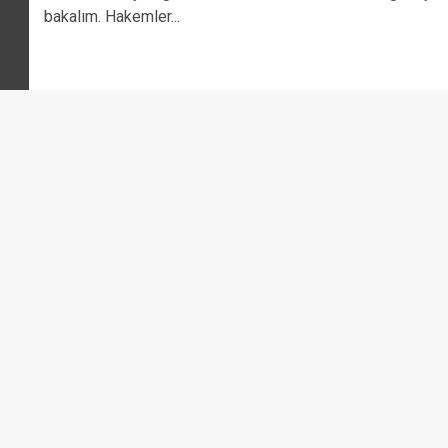
bakalım. Hakemler...