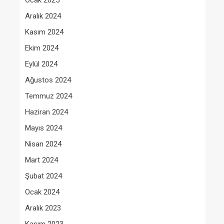
Ocak 2025
Aralık 2024
Kasım 2024
Ekim 2024
Eylül 2024
Ağustos 2024
Temmuz 2024
Haziran 2024
Mayıs 2024
Nisan 2024
Mart 2024
Şubat 2024
Ocak 2024
Aralık 2023