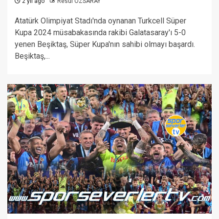
2 yıl ago
Resul ÖZSARAY
Atatürk Olimpiyat Stadı'nda oynanan Turkcell Süper
Kupa 2024 müsabakasında rakibi Galatasaray'ı 5-0
yenen Beşiktaş, Süper Kupa'nın sahibi olmayı başardı.
Beşiktaş,...