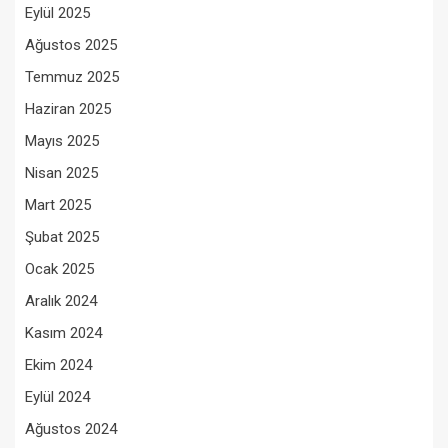
Eylül 2025
Ağustos 2025
Temmuz 2025
Haziran 2025
Mayıs 2025
Nisan 2025
Mart 2025
Şubat 2025
Ocak 2025
Aralık 2024
Kasım 2024
Ekim 2024
Eylül 2024
Ağustos 2024