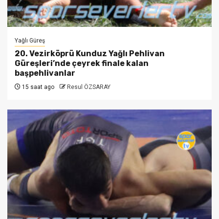
Yağlı Güreş
20. Vezirköprü Kunduz Yağlı Pehlivan
Güreşleri’nde çeyrek finale kalan
başpehlivanlar
15 saat ago
Resul ÖZSARAY