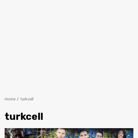
Home
turkcell
turkcell