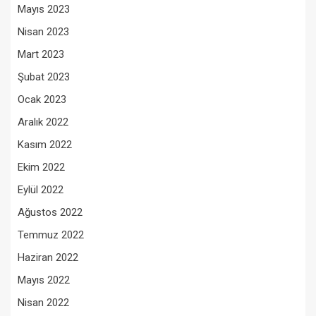
Mayıs 2023
Nisan 2023
Mart 2023
Şubat 2023
Ocak 2023
Aralık 2022
Kasım 2022
Ekim 2022
Eylül 2022
Ağustos 2022
Temmuz 2022
Haziran 2022
Mayıs 2022
Nisan 2022