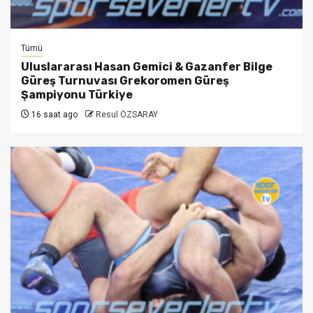
Tümü
Uluslararası Hasan Gemici & Gazanfer Bilge
Güreş Turnuvası Grekoromen Güreş
Şampiyonu Türkiye
16 saat ago
Resul ÖZSARAY