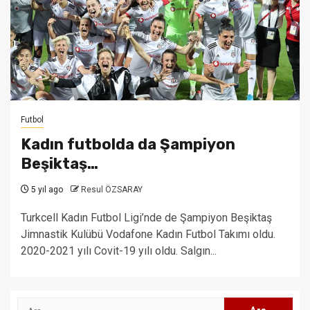
Futbol
Kadın futbolda da Şampiyon
Beşiktaş…
5 yıl ago
Resul ÖZSARAY
Turkcell Kadın Futbol Ligi’nde de Şampiyon Beşiktaş
Jimnastik Kulübü Vodafone Kadın Futbol Takımı oldu.
2020-2021 yılı Covit-19 yılı oldu. Salgın...
Arama: