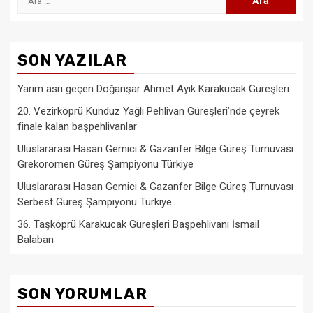
SON YAZILAR
Yarım asrı geçen Doğanşar Ahmet Ayık Karakucak Güreşleri
20. Vezirköprü Kunduz Yağlı Pehlivan Güreşleri’nde çeyrek
finale kalan başpehlivanlar
Uluslararası Hasan Gemici & Gazanfer Bilge Güreş Turnuvası
Grekoromen Güreş Şampiyonu Türkiye
Uluslararası Hasan Gemici & Gazanfer Bilge Güreş Turnuvası
Serbest Güreş Şampiyonu Türkiye
36. Taşköprü Karakucak Güreşleri Başpehlivanı İsmail
Balaban
SON YORUMLAR