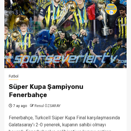
Futbol
Süper Kupa Şampiyonu
Fenerbahçe
7 ay ago
Resul ÖZSARAY
Fenerbahçe, Turkcell Süper Kupa Final karşılaşmasında
Galatasaray’ı 2-0 yenerek, kupanın sahibi olmayı