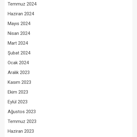
Temmuz 2024
Haziran 2024
Mayıs 2024
Nisan 2024
Mart 2024
Şubat 2024
Ocak 2024
Aralık 2023
Kasım 2023
Ekim 2023
Eylül 2023
Ağustos 2023
Temmuz 2023
Haziran 2023