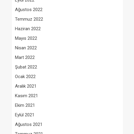
Eylül 2022
Ağustos 2022
Temmuz 2022
Haziran 2022
Mayıs 2022
Nisan 2022
Mart 2022
Şubat 2022
Ocak 2022
Aralık 2021
Kasım 2021
Ekim 2021
Eylül 2021
Ağustos 2021