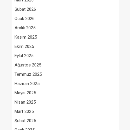
Mart 2026
Şubat 2026
Ocak 2026
Aralık 2025
Kasım 2025
Ekim 2025
Eylül 2025
Ağustos 2025
Temmuz 2025
Haziran 2025
Mayıs 2025
Nisan 2025
Mart 2025
Şubat 2025