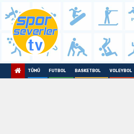
Skip
to
content
TÜMÜ
FUTBOL
BASKETBOL
VOLEYBOL