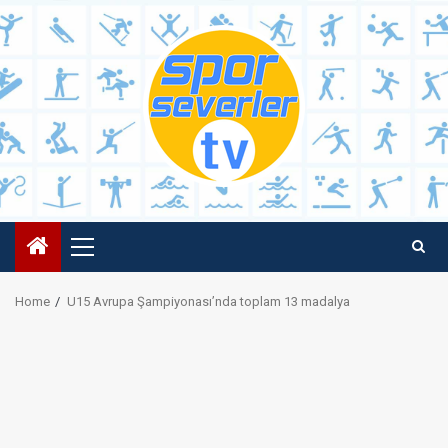
Skip
to
content
Primary
Menu
Home
U15 Avrupa Şampiyonası’nda toplam 13 madalya