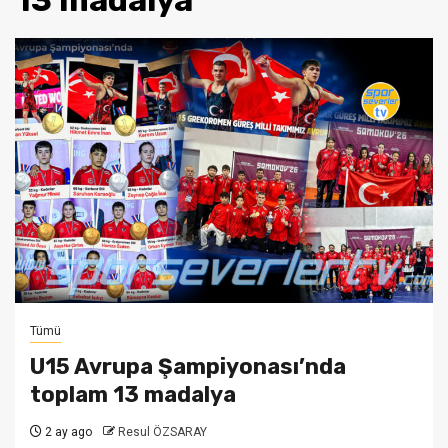
13 madalya
Tümü
U15 Avrupa Şampiyonası’nda
toplam 13 madalya
2 ay ago
Resul ÖZSARAY