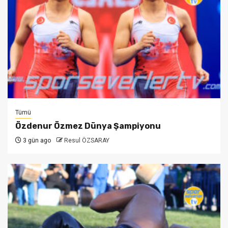
Tümü
Özdenur Özmez Dünya Şampiyonu
3 gün ago
Resul ÖZSARAY