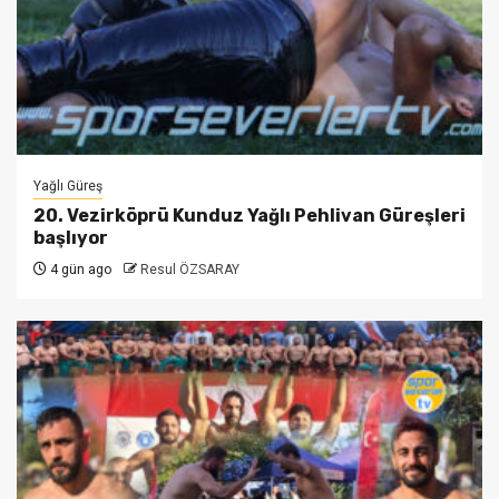
Yağlı Güreş
20. Vezirköprü Kunduz Yağlı Pehlivan Güreşleri
başlıyor
4 gün ago
Resul ÖZSARAY