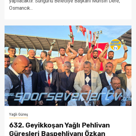
yapılacaktır. Sungurlu Belediye Başkanı Muhsin Dere,
Osmancık...
Yağlı Güreş
632. Geyikkoşan Yağlı Pehlivan
Güreşleri Başpehlivanı Özkan