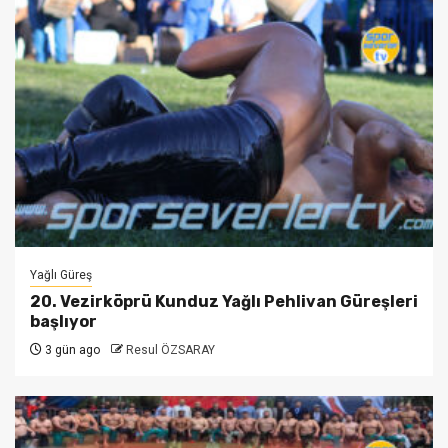
Yağlı Güreş
20. Vezirköprü Kunduz Yağlı Pehlivan Güreşleri
başlıyor
3 gün ago
Resul ÖZSARAY