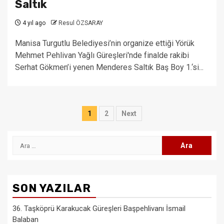
Saltık
4 yıl ago
Resul ÖZSARAY
Manisa Turgutlu Belediyesi’nin organize ettiği Yörük
Mehmet Pehlivan Yağlı Güreşleri'nde finalde rakibi
Serhat Gökmen’i yenen Menderes Saltık Baş Boy 1.‘si...
Yazı
1
2
Next
sayfalaması
Arama:
SON YAZILAR
36. Taşköprü Karakucak Güreşleri Başpehlivanı İsmail
Balaban