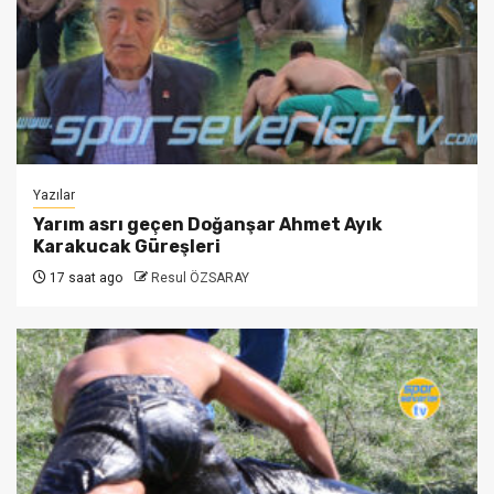
Yazılar
Yarım asrı geçen Doğanşar Ahmet Ayık
Karakucak Güreşleri
17 saat ago
Resul ÖZSARAY