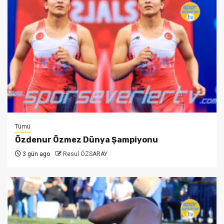
Tümü
Özdenur Özmez Dünya Şampiyonu
3 gün ago
Resul ÖZSARAY