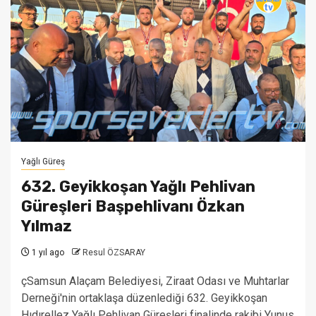
Yağlı Güreş
632. Geyikkoşan Yağlı Pehlivan
Güreşleri Başpehlivanı Özkan
Yılmaz
1 yıl ago
Resul ÖZSARAY
çSamsun Alaçam Belediyesi, Ziraat Odası ve Muhtarlar
Derneği'nin ortaklaşa düzenlediği 632. Geyikkoşan
Hıdırellez Yağlı Pehlivan Güreşleri finalinde rakibi Yunus