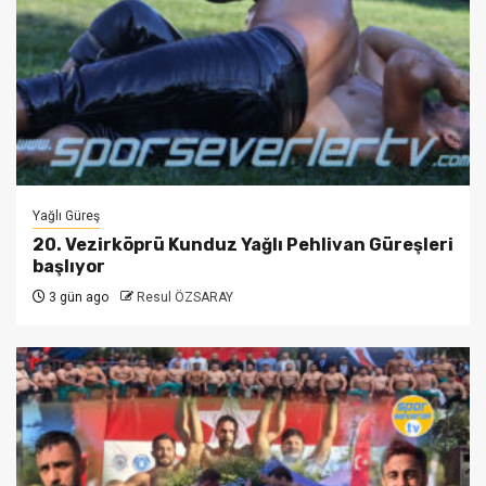
Yağlı Güreş
20. Vezirköprü Kunduz Yağlı Pehlivan Güreşleri
başlıyor
3 gün ago
Resul ÖZSARAY