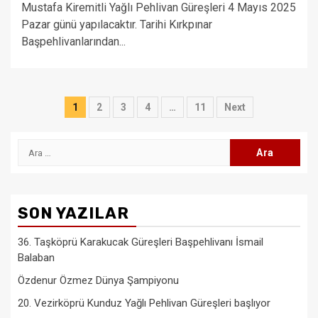
Mustafa Kiremitli Yağlı Pehlivan Güreşleri 4 Mayıs 2025
Pazar günü yapılacaktır. Tarihi Kırkpınar
Başpehlivanlarından...
Yazı
1
2
3
4
…
11
Next
sayfalaması
Arama:
SON YAZILAR
36. Taşköprü Karakucak Güreşleri Başpehlivanı İsmail
Balaban
Özdenur Özmez Dünya Şampiyonu
20. Vezirköprü Kunduz Yağlı Pehlivan Güreşleri başlıyor