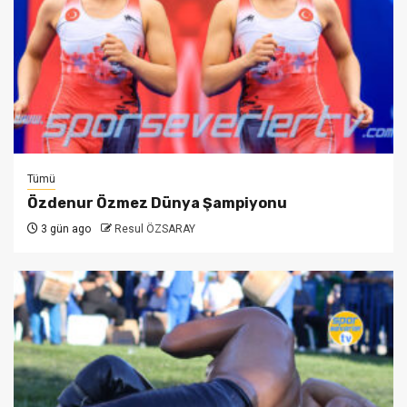
Tümü
Özdenur Özmez Dünya Şampiyonu
3 gün ago
Resul ÖZSARAY