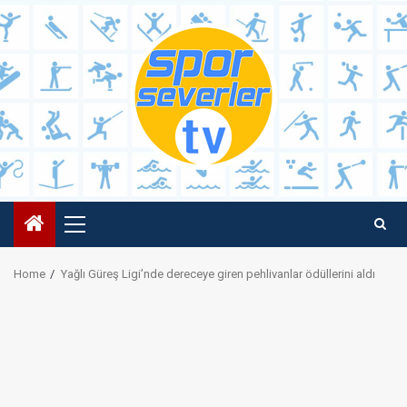
Skip
to
content
Primary
Menu
Home
Yağlı Güreş Ligi’nde dereceye giren pehlivanlar ödüllerini aldı