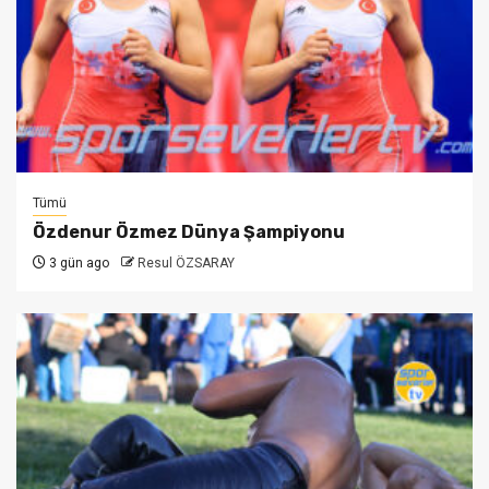
Tümü
Özdenur Özmez Dünya Şampiyonu
3 gün ago
Resul ÖZSARAY