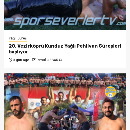
Yağlı Güreş
20. Vezirköprü Kunduz Yağlı Pehlivan Güreşleri
başlıyor
3 gün ago
Resul ÖZSARAY