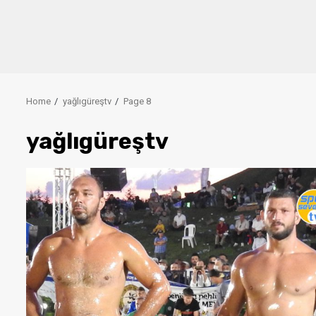
Home
yağlıgüreştv
Page 8
yağlıgüreştv