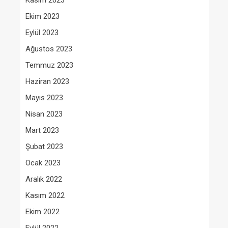
Kasım 2023
Ekim 2023
Eylül 2023
Ağustos 2023
Temmuz 2023
Haziran 2023
Mayıs 2023
Nisan 2023
Mart 2023
Şubat 2023
Ocak 2023
Aralık 2022
Kasım 2022
Ekim 2022