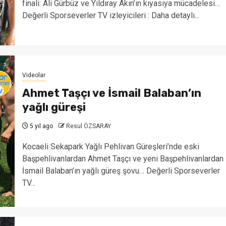
finali: Ali Gürbüz ve Yıldıray Akın’ın kıyasıya mücadelesi…
Değerli Sporseverler TV izleyicileri : Daha detaylı...
Videolar
Ahmet Taşçı ve İsmail Balaban’ın
yağlı güreşi
5 yıl ago
Resul ÖZSARAY
Kocaeli Sekapark Yağlı Pehlivan Güreşleri’nde eski
Başpehlivanlardan Ahmet Taşçı ve yeni Başpehlivanlardan
İsmail Balaban’ın yağlı güreş şovu… Değerli Sporseverler
TV...