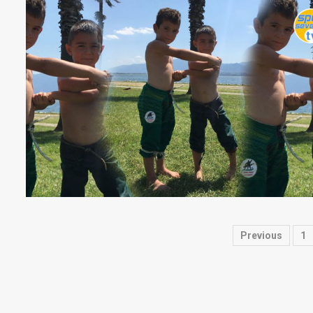
Yazı
Previous
1
sayfala