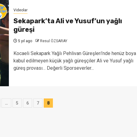
Videolar
Sekapark’ta Ali ve Yusuf’un yağlı
güreşi
5 yıl ago
Resul ÖZSARAY
Kocaeli Sekapark Yağlı Pehlivan Güreşleri’nde henüz boya
kabul edilmeyen küçük yağlı güreşçiler Ali ve Yusuf yağlı
güreş provası… Değerli Sporseverler...
…
5
6
7
8
ması