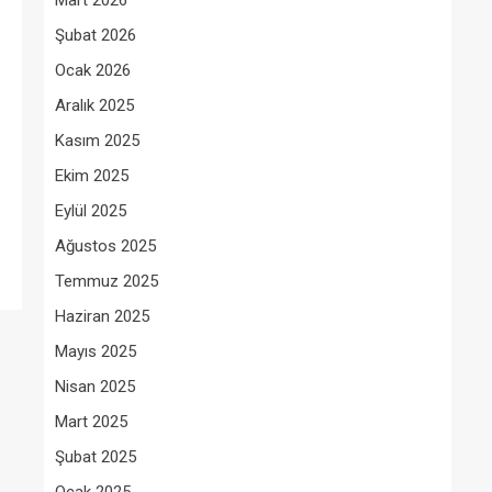
Mart 2026
Şubat 2026
Ocak 2026
Aralık 2025
Kasım 2025
Ekim 2025
Eylül 2025
Ağustos 2025
Temmuz 2025
Haziran 2025
Mayıs 2025
Nisan 2025
Mart 2025
Şubat 2025