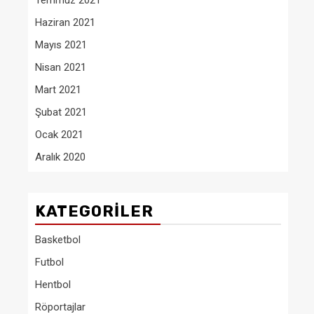
Temmuz 2021
Haziran 2021
Mayıs 2021
Nisan 2021
Mart 2021
Şubat 2021
Ocak 2021
Aralık 2020
KATEGORILER
Basketbol
Futbol
Hentbol
Röportajlar