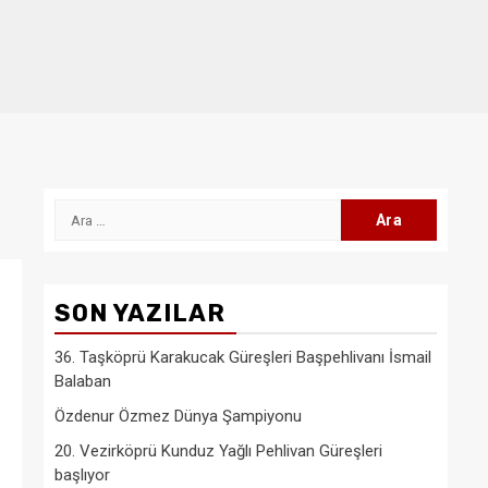
Arama:
SON YAZILAR
36. Taşköprü Karakucak Güreşleri Başpehlivanı İsmail
Balaban
Özdenur Özmez Dünya Şampiyonu
20. Vezirköprü Kunduz Yağlı Pehlivan Güreşleri
başlıyor