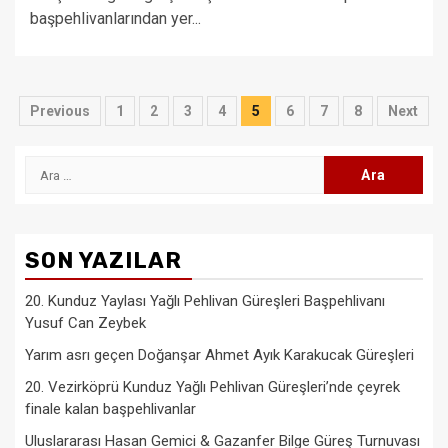
başpehlivanlarından yer...
Yazı
Previous
1
2
3
4
5
6
7
8
Next
sayfalaması
Arama:
SON YAZILAR
20. Kunduz Yaylası Yağlı Pehlivan Güreşleri Başpehlivanı
Yusuf Can Zeybek
Yarım asrı geçen Doğanşar Ahmet Ayık Karakucak Güreşleri
20. Vezirköprü Kunduz Yağlı Pehlivan Güreşleri’nde çeyrek
finale kalan başpehlivanlar
Uluslararası Hasan Gemici & Gazanfer Bilge Güreş Turnuvası