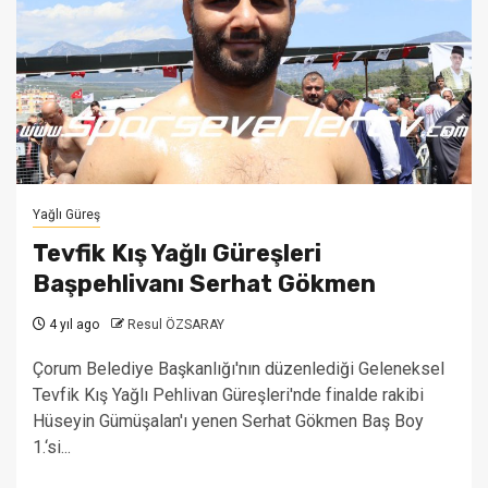
Yağlı Güreş
Tevfik Kış Yağlı Güreşleri
Başpehlivanı Serhat Gökmen
4 yıl ago
Resul ÖZSARAY
Çorum Belediye Başkanlığı'nın düzenlediği Geleneksel
Tevfik Kış Yağlı Pehlivan Güreşleri'nde finalde rakibi
Hüseyin Gümüşalan'ı yenen Serhat Gökmen Baş Boy
1.‘si...