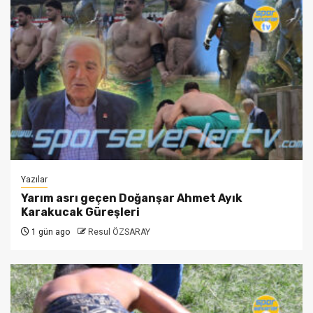
Yazılar
Yarım asrı geçen Doğanşar Ahmet Ayık
Karakucak Güreşleri
1 gün ago
Resul ÖZSARAY