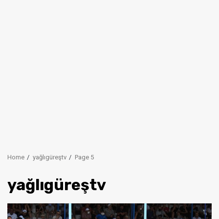
Home
yağlıgüreştv
Page 5
yağlıgüreştv