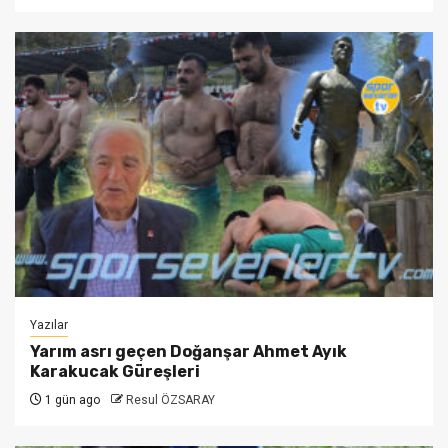
Yazılar
Yarım asrı geçen Doğanşar Ahmet Ayık
Karakucak Güreşleri
1 gün ago
Resul ÖZSARAY