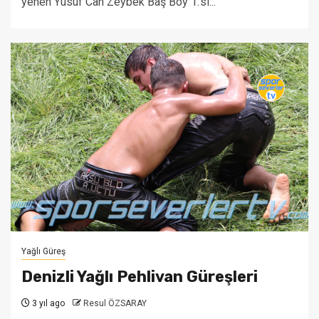
yenen Yusuf Can Zeybek Baş Boy 1.'si...
Yağlı Güreş
Denizli Yağlı Pehlivan Güreşleri
3 yıl ago
Resul ÖZSARAY