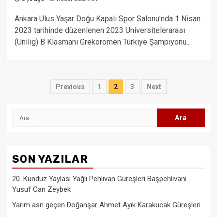
Ankara Ulus Yaşar Doğu Kapalı Spor Salonu’nda 1 Nisan
2023 tarihinde düzenlenen 2023 Üniversitelerarası
(Unilig) B Klasmanı Grekoromen Türkiye Şampiyonu...
Yazı
Previous
1
2
3
Next
sayfalaması
Arama:
SON YAZILAR
20. Kunduz Yaylası Yağlı Pehlivan Güreşleri Başpehlivanı
Yusuf Can Zeybek
Yarım asrı geçen Doğanşar Ahmet Ayık Karakucak Güreşleri