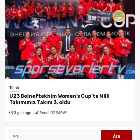
Tümü
U23 Belneftekhim Women’s Cup’ta Milli
Takımımız Takım 3. oldu
3 gün ago
Resul ÖZSARAY
Arama: