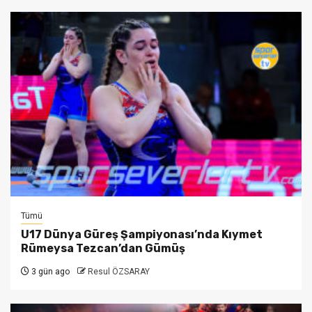
Tümü
U17 Dünya Güreş Şampiyonası’nda Kıymet
Rümeysa Tezcan’dan Gümüş
3 gün ago
Resul ÖZSARAY