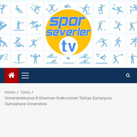
Skip
to
content
Primary
Menu
Home
Tümü
Üniversitelerarası B Klasmanı Grekoromen Türkiye Şampiyonu
Gümüşhane Üniversitesi