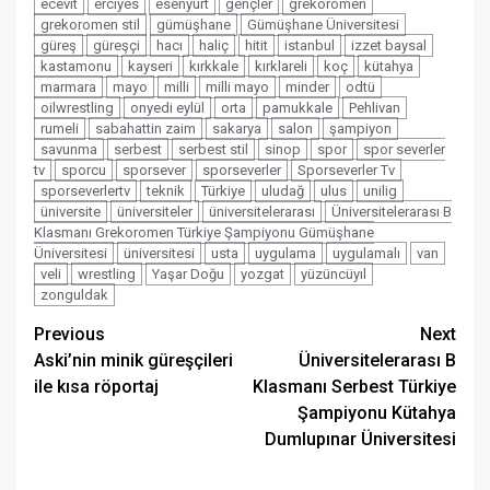
ecevit
erciyes
esenyurt
gençler
grekoromen
grekoromen stil
gümüşhane
Gümüşhane Üniversitesi
güreş
güreşçi
hacı
haliç
hitit
istanbul
izzet baysal
kastamonu
kayseri
kırkkale
kırklareli
koç
kütahya
marmara
mayo
milli
milli mayo
minder
odtü
oilwrestling
onyedi eylül
orta
pamukkale
Pehlivan
rumeli
sabahattin zaim
sakarya
salon
şampiyon
savunma
serbest
serbest stil
sinop
spor
spor severler
tv
sporcu
sporsever
sporseverler
Sporseverler Tv
sporseverlertv
teknik
Türkiye
uludağ
ulus
unilig
üniversite
üniversiteler
üniversitelerarası
Üniversitelerarası B
Klasmanı Grekoromen Türkiye Şampiyonu Gümüşhane
Üniversitesi
üniversitesi
usta
uygulama
uygulamalı
van
veli
wrestling
Yaşar Doğu
yozgat
yüzüncüyıl
zonguldak
Post
Previous
Next
Aski’nin minik güreşçileri
Üniversitelerarası B
navigation
ile kısa röportaj
Klasmanı Serbest Türkiye
Şampiyonu Kütahya
Dumlupınar Üniversitesi