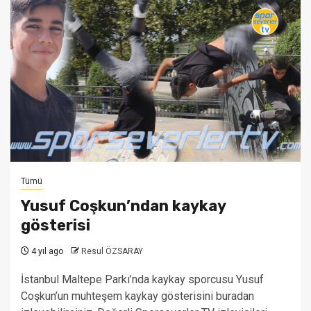
Tümü
Yusuf Coşkun’ndan kaykay
gösterisi
4 yıl ago
Resul ÖZSARAY
İstanbul Maltepe Parkı’nda kaykay sporcusu Yusuf
Coşkun’un muhteşem kaykay gösterisini buradan