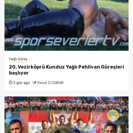
Yağlı Güreş
20. Vezirköprü Kunduz Yağlı Pehlivan Güreşleri
başlıyor
5 gün ago
Resul ÖZSARAY