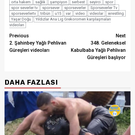
orta hakem
sağlık
şampiyon
serbest
seyirci
spor
spor severler tv
sporsever
sporseverler
Sporseverler Tv
sporseverlertv
tribün
u15
var
video
videolar
wrestling
Yaşar Doğu
Yıldızlar Ana Lig Grekoromen karşılaşmaları
videoları
Post
Previous
Next
2. Şahinbey Yağlı Pehlivan
348. Geleneksel
navigation
Güreşleri videoları
Kabulbaba Yağlı Pehlivan
Güreşleri başlıyor
DAHA FAZLASI