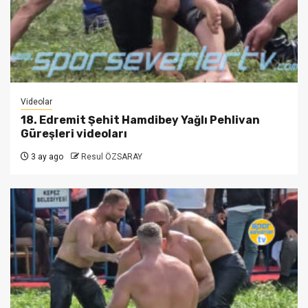
Videolar
18. Edremit Şehit Hamdibey Yağlı Pehlivan
Güreşleri videoları
3 ay ago
Resul ÖZSARAY