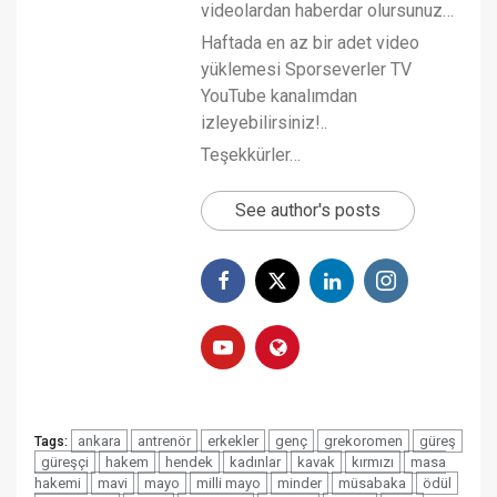
videolardan haberdar olursunuz…
Haftada en az bir adet video
yüklemesi Sporseverler TV
YouTube kanalımdan
izleyebilirsiniz!..
Teşekkürler…
See author's posts
ankara
antrenör
erkekler
genç
grekoromen
güreş
Tags:
güreşçi
hakem
hendek
kadınlar
kavak
kırmızı
masa
hakemi
mavi
mayo
milli mayo
minder
müsabaka
ödül