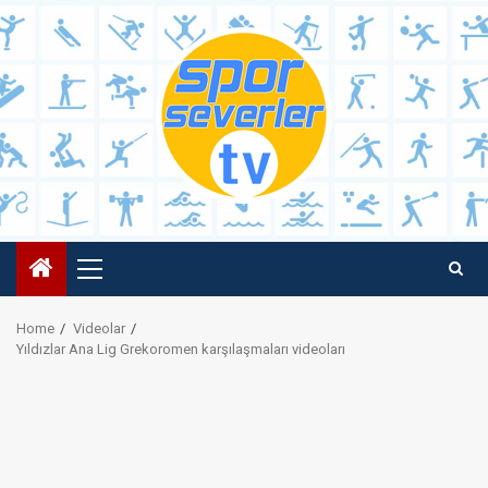
Skip
to
content
Primary
Menu
Home
Videolar
Yıldızlar Ana Lig Grekoromen karşılaşmaları videoları