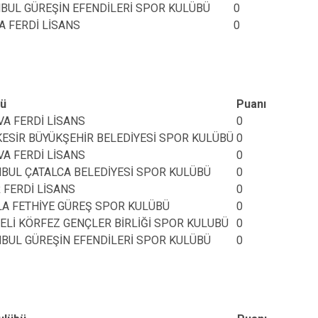
NBUL GÜREŞİN EFENDİLERİ SPOR KULÜBÜ
0
A FERDİ LİSANS
0
bü
Puanı
VA FERDİ LİSANS
0
KESİR BÜYÜKŞEHİR BELEDİYESİ SPOR KULÜBÜ
0
VA FERDİ LİSANS
0
NBUL ÇATALCA BELEDİYESİ SPOR KULÜBÜ
0
 FERDİ LİSANS
0
A FETHİYE GÜREŞ SPOR KULÜBÜ
0
ELİ KÖRFEZ GENÇLER BİRLİĞİ SPOR KULUBÜ
0
NBUL GÜREŞİN EFENDİLERİ SPOR KULÜBÜ
0