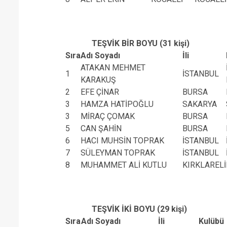
TEŞVİK BİR BOYU (31 kişi)
Sıra
Adı Soyadı
İli
ATAKAN MEHMET
1
İSTANBUL
KARAKUŞ
2
EFE ÇİNAR
BURSA
3
HAMZA HATİPOĞLU
SAKARYA
3
MİRAÇ ÇOMAK
BURSA
5
CAN ŞAHİN
BURSA
6
HACI MUHSİN TOPRAK
İSTANBUL
7
SÜLEYMAN TOPRAK
İSTANBUL
8
MUHAMMET ALİ KUTLU
KIRKLARELİ
TEŞVİK İKİ BOYU (29 kişi)
Sıra
Adı Soyadı
İli
Kulübü