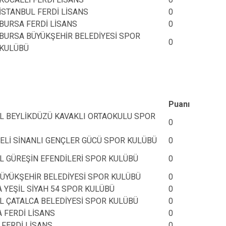
İSTANBUL FERDİ LİSANS
0
BURSA FERDİ LİSANS
0
BURSA BÜYÜKŞEHİR BELEDİYESİ SPOR
0
KULÜBÜ
Puanı
L BEYLİKDÜZÜ KAVAKLI ORTAOKULU SPOR
0
ELİ SİNANLI GENÇLER GÜCÜ SPOR KULÜBÜ
0
L GÜREŞİN EFENDİLERİ SPOR KULÜBÜ
0
ÜYÜKŞEHİR BELEDİYESİ SPOR KULÜBÜ
0
 YEŞİL SİYAH 54 SPOR KULÜBÜ
0
L ÇATALCA BELEDİYESİ SPOR KULÜBÜ
0
 FERDİ LİSANS
0
 FERDİ LİSANS
0