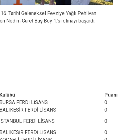
116. Tarihi Geleneksel Fevziye Yağlı Pehlivan
nen Nedim Gürel Baş Boy 1.’si olmayı başardı.
Kulübü
Puanı
BURSA FERDİ LİSANS
0
BALIKESİR FERDİ LİSANS
0
İSTANBUL FERDİ LİSANS
0
BALIKESİR FERDİ LİSANS
0
KOCAELİ FERDİ LİSANS
0