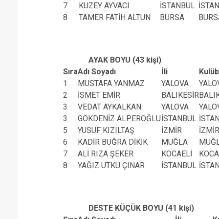
7
KUZEY AYVACI
İSTANBUL
İSTA
8
TAMER FATİH ALTUN
BURSA
BURS
AYAK BOYU (43 kişi)
Sıra
Adı Soyadı
İli
Kulü
1
MUSTAFA YANMAZ
YALOVA
YALO
2
İSMET EMİR
BALIKESİR
BALI
3
VEDAT AYKALKAN
YALOVA
YALO
3
GÖKDENİZ ALPEROĞLU
İSTANBUL
İSTA
5
YUSUF KIZILTAŞ
İZMİR
İZMİR
6
KADİR BUĞRA DİKİK
MUĞLA
MUĞL
7
ALİ RIZA ŞEKER
KOCAELİ
KOCA
8
YAĞIZ UTKU ÇINAR
İSTANBUL
İSTA
DESTE KÜÇÜK BOYU (41 kişi)