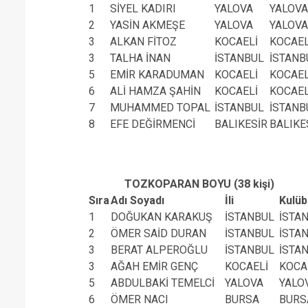
1
SİYEL KADIRI
YALOVA
YALOVA
2
YASİN AKMEŞE
YALOVA
YALOVA
3
ALKAN FİTOZ
KOCAELİ
KOCAEL
3
TALHA İNAN
İSTANBUL
İSTANB
5
EMİR KARADUMAN
KOCAELİ
KOCAEL
6
ALİ HAMZA ŞAHİN
KOCAELİ
KOCAEL
7
MUHAMMED TOPAL
İSTANBUL
İSTANB
8
EFE DEĞİRMENCİ
BALIKESİR
BALIKE
TOZKOPARAN BOYU (38 kişi)
Sıra
Adı Soyadı
İli
Kulüb
1
DOĞUKAN KARAKUŞ
İSTANBUL
İSTA
2
ÖMER SAİD DURAN
İSTANBUL
İSTA
3
BERAT ALPEROĞLU
İSTANBUL
İSTA
3
AĞAH EMİR GENÇ
KOCAELİ
KOCA
5
ABDULBAKİ TEMELCİ
YALOVA
YALO
6
ÖMER NACI
BURSA
BURS