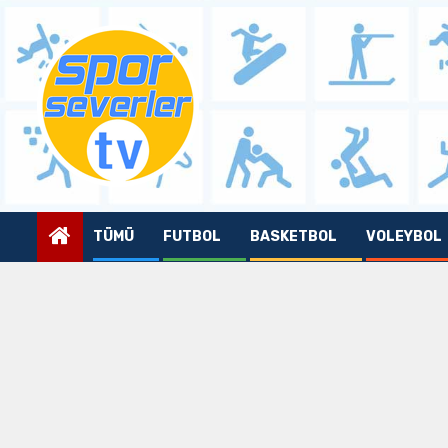
Skip
to
content
TÜMÜ
FUTBOL
BASKETBOL
VOLEYBOL