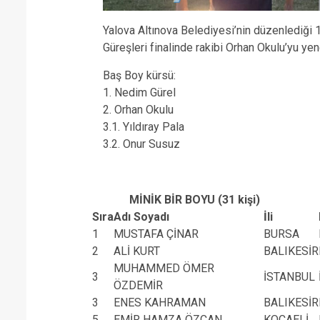
Yalova Altınova Belediyesi’nin düzenlediği 
Güreşleri finalinde rakibi Orhan Okulu’yu ye
Baş Boy kürsü:
1. Nedim Gürel
2. Orhan Okulu
3.1. Yıldıray Pala
3.2. Onur Susuz
MİNİK BİR BOYU (31 kişi)
Sıra
Adı Soyadı
İli
1
MUSTAFA ÇİNAR
BURSA
2
ALİ KURT
BALIKESİR
MUHAMMED ÖMER
3
İSTANBUL
ÖZDEMİR
3
ENES KAHRAMAN
BALIKESİR
5
EMİR HAMZA ÖZCAN
KOCAELİ