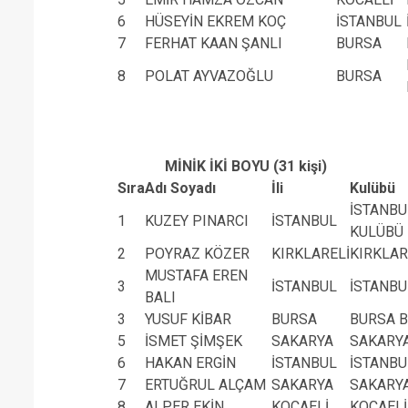
6
HÜSEYİN EKREM KOÇ
İSTANBUL
7
FERHAT KAAN ŞANLI
BURSA
8
POLAT AYVAZOĞLU
BURSA
MİNİK İKİ BOYU (31 kişi)
Sıra
Adı Soyadı
İli
Kulübü
İSTANBU
1
KUZEY PINARCI
İSTANBUL
KULÜBÜ
2
POYRAZ KÖZER
KIRKLARELİ
KIRKLAR
MUSTAFA EREN
3
İSTANBUL
İSTANBU
BALI
3
YUSUF KİBAR
BURSA
BURSA B
5
İSMET ŞİMŞEK
SAKARYA
SAKARYA
6
HAKAN ERGİN
İSTANBUL
İSTANBU
7
ERTUĞRUL ALÇAM
SAKARYA
SAKARYA
8
ALPER EKİN
KOCAELİ
KOCAELİ