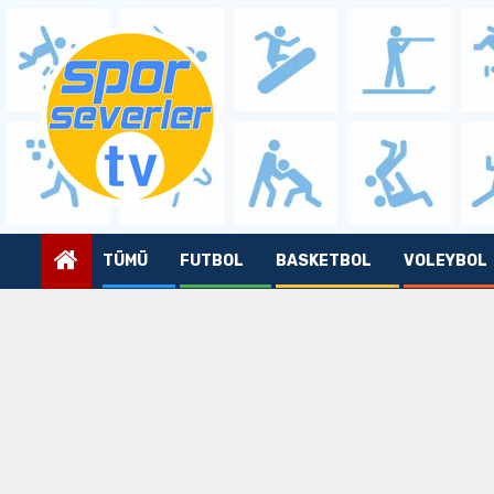
Skip
to
content
TÜMÜ
FUTBOL
BASKETBOL
VOLEYBOL