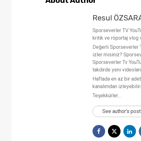
About Author
Resul ÖZSAR
Sporseverler TV YouTub
kritik ve röportaj vlog 
Değerli Sporseverler TV
izler misiniz? Sporse
Sporseverler Tv YouTub
takdirde yeni videola
Haftada en az bir ade
kanalımdan izleyebilirs
Teşekkürler…
See author's pos