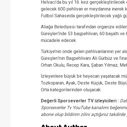
Helvacı’da bu yıl 16. kez gerçekleştirilecek
gelecek 600 pehlivan er meydanına inerek 
Futbol Sahasında gerçekleştirilecek yağlı g
Aliağa Belediyesi tarafından organize edile
Güreşleri’nde 53 başpehlivan, 60 başaltı ve 
mücadele edecek.
Türkiye’nin önde gelen pehlivanlarının yer al
Güreşleri’nin Başpehlivanı Ali Gürbüz ve final
Orhan Okulu, Recep Kara, Şaban Yılmaz, Mehme
İzleyenlere büyük bir heyecan yaşatacak müsa
Tozkoparan, Ayak, Deste Küçük, Deste Büyü
Orta kategorilerinden oluşacak.
Değerli Sporseverler TV izleyicileri :
Dah
Sporseverler Tv YouTube kanalımı beğenme
abone olup bildirim zilini açtığınız takdird