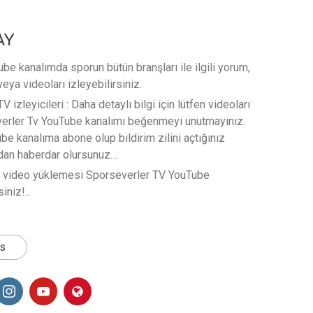
AY
e kanalımda sporun bütün branşları ile ilgili yorum,
veya videoları izleyebilirsiniz.
 izleyicileri : Daha detaylı bilgi için lütfen videoları
verler Tv YouTube kanalımı beğenmeyi unutmayınız.
e kanalıma abone olup bildirim zilini açtığınız
rdan haberdar olursunuz…
t video yüklemesi Sporseverler TV YouTube
iniz!..
ts