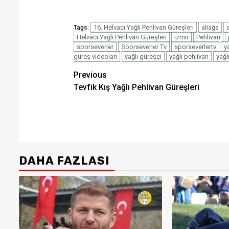
16. Helvacı Yağlı Pehlivan Güreşleri
aliağa
Tags:
Helvacı Yağlı Pehlivan Güreşleri
izmir
Pehlivan
sporseverler
Sporseverler Tv
sporseverlertv
y
güreş videoları
yağlı güreşçi
yağlı pehlivan
yağl
Post
Previous
Tevfik Kış Yağlı Pehlivan Güreşleri
navigation
DAHA FAZLASI