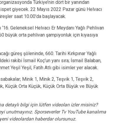
 organizasyonda Türkiye’nin dört bir yanından
kispet giyecek. 22 Mayıs 2022 Pazar günü Helvacı
üreşler saat 10.00’da başlayacak.
n ‘16. Geleneksel Helvacı Er Meydanı Yağlı Pehlivan
60 büyük orta pehlivan şampiyonluk için kıyasıya
acağı güreş şöleninde, 660. Tarihi Kırkpınar Yağlı
deki rakibi İsmail Koç’un yanı sıra; İsmail Balaban,
t Yeşil Yeşil, Fatih Atlı gibi isimler yer alacak.
bakalar; Minik 1, Minik 2, Teşvik 1, Teşvik 2,
k, Küçük Orta Küçük, Küçük Orta Büyük ve Büyük
a detaylı bilgi için lütfen videoları izler misiniz?
yi unutmayınız. Sporseverler Tv YouTube kanalıma
e yeni videolardan haberdar olursunuz.