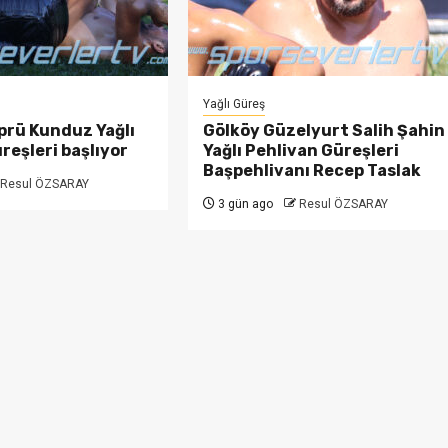
Yağlı Güreş
prü Kunduz Yağlı
Gölköy Güzelyurt Salih Şahin
reşleri başlıyor
Yağlı Pehlivan Güreşleri
Başpehlivanı Recep Taslak
Resul ÖZSARAY
3 gün ago
Resul ÖZSARAY