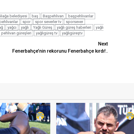
aliağa belediyesi
baş
Başpehlivan
başpehlivanlar
pehlivanlar
spor
spor severler tv
sporsever
ağ
yağcı
yağlı
Yağlı Güreş
yağlı güreş haberleri
yağlı
ı pehlivan güreşleri
yağlıgüreş tv
yağlıgüreştv
Next
Fenerbahçe’nin rekorunu Fenerbahçe kırdı!..