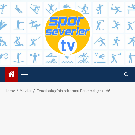
Skip
to
content
Primary
Menu
Home
Yazılar
Fenerbahçe’nin rekorunu Fenerbahçe kırdı!..