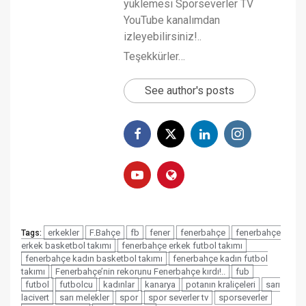
yüklemesi Sporseverler TV
YouTube kanalımdan
izleyebilirsiniz!..
Teşekkürler…
See author's posts
erkekler
F.Bahçe
fb
fener
fenerbahçe
fenerbahçe
Tags:
erkek basketbol takımı
fenerbahçe erkek futbol takımı
fenerbahçe kadın basketbol takımı
fenerbahçe kadın futbol
takımı
Fenerbahçe’nin rekorunu Fenerbahçe kırdı!..
fub
futbol
futbolcu
kadınlar
kanarya
potanın kraliçeleri
sarı
lacivert
sarı melekler
spor
spor severler tv
sporseverler