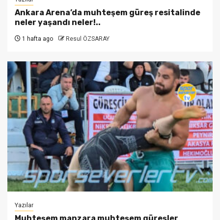
Ankara Arena’da muhteşem güreş resitalinde
neler yaşandı neler!..
1 hafta ago
Resul ÖZSARAY
Yazılar
Muhteşem manzara muhteşem güreşler