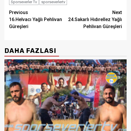
Sporseverler Tv
sporseverlertv
Post
Previous
Next
16.Helvacı Yağlı Pehlivan
24.Sakarlı Hıdırellez Yağlı
navigation
Güreşleri
Pehlivan Güreşleri
DAHA FAZLASI