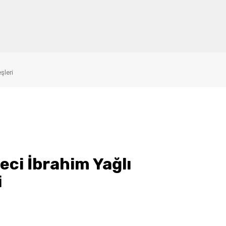
şleri
eci İbrahim Yağlı
i