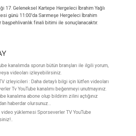
iği 17. Geleneksel Kartepe Hergeleci İbrahim Yağlı
esi günü 11:00’da Sarımeşe Hergeleci İbrahim
başpehlivanlık finali bitimi ile sonuçlanacaktır.
AY
e kanalımda sporun bütün branşları ile ilgili yorum,
veya videoları izleyebilirsiniz.
 izleyicileri : Daha detaylı bilgi için lütfen videoları
verler Tv YouTube kanalımı beğenmeyi unutmayınız.
e kanalıma abone olup bildirim zilini açtığınız
rdan haberdar olursunuz…
t video yüklemesi Sporseverler TV YouTube
iniz!..