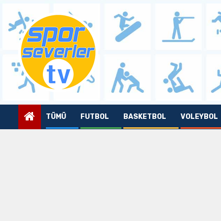
Skip
to
content
TÜMÜ
FUTBOL
BASKETBOL
VOLEYBOL