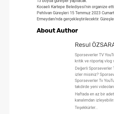
13 boyda güreşler yapılacak.
Kocaeli Kartepe Belediyesi’nin organize ett
Pehlivan Güreşleri 15 Temmuz 2023 Cumart
Ermeydanı’nda gerçekleştirilecektir. Güreşler 
About Author
Resul ÖZSAR
Sporseverler TV YouTub
kritik ve röportaj vlog 
Değerli Sporseverler TV
izler misiniz? Sporse
Sporseverler Tv YouTub
takdirde yeni videola
Haftada en az bir ade
kanalımdan izleyebilirs
Teşekkürler…