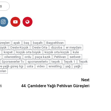
ts
reşleri
ayak
baş
başaltı
Başpehlivan
Büyük
Deste Küçük
Deste Orta
düzoba
er meydanı
kıspet
küçük orta büyük
küçük orta küçük
kule
2
oilwrestling
ordu
paça kazık
Pehlivan
serbest
Sporseverler Tv
sporseverlertv
teşvik
Teşvik 1
Teşvik
ye yağlı güreş ligi
usta
video
wrestling
yağ
yağlı
oları
Next
i
44. Çamlıdere Yağlı Pehlivan Güreşleri