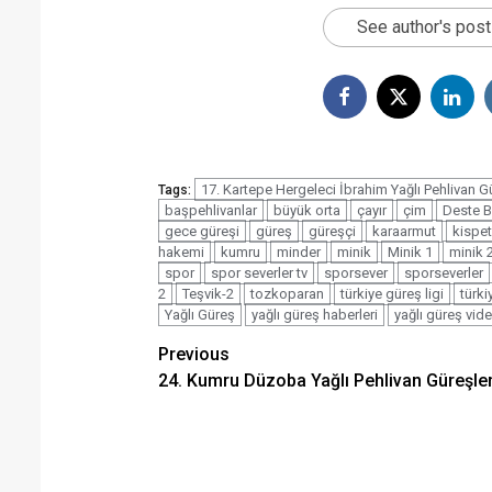
See author's pos
17. Kartepe Hergeleci İbrahim Yağlı Pehlivan Gü
Tags:
başpehlivanlar
büyük orta
çayır
çim
Deste 
gece güreşi
güreş
güreşçi
karaarmut
kispet
hakemi
kumru
minder
minik
Minik 1
minik 
spor
spor severler tv
sporsever
sporseverler
2
Teşvik-2
tozkoparan
türkiye güreş ligi
türki
Yağlı Güreş
yağlı güreş haberleri
yağlı güreş vide
Post
Previous
24. Kumru Düzoba Yağlı Pehlivan Güreşler
navigation