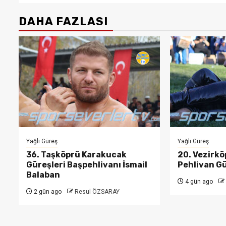
DAHA FAZLASI
Yağlı Güreş
Yağlı Güreş
36. Taşköprü Karakucak
20. Vezirkö
Güreşleri Başpehlivanı İsmail
Pehlivan Gü
Balaban
4 gün ago
2 gün ago
Resul ÖZSARAY