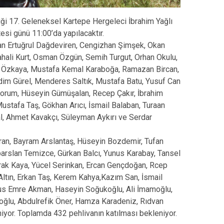
iği 17. Geleneksel Kartepe Hergeleci İbrahim Yağlı
i günü 11:00’da yapılacaktır.
dan Ertuğrul Dağdeviren, Cengizhan Şimşek, Okan
Şahali Kurt, Osman Özgün, Semih Turgut, Orhan Okulu,
n Özkaya, Mustafa Kemal Karaboğa, Ramazan Bircan,
dim Gürel, Menderes Saltık, Mustafa Batu, Yusuf Can
orum, Hüseyin Gümüşalan, Recep Çakır, İbrahim
ustafa Taş, Gökhan Arıcı, İsmail Balaban, Turaan
tal, Ahmet Kavakçı, Süleyman Aykırı ve Serdar
uran, Bayram Arslantaş, Hüseyin Bozdemir, Tufan
arslan Temizce, Gürkan Balcı, Yunus Karabay, Tansel
rak Kaya, Yücel Serinkan, Ercan Gençdoğan, Rcep
ltın, Erkan Taş, Kerem Kahya,Kazım San, İsmail
nus Emre Akman, Haseyin Soğukoğlu, Ali İmamoğlu,
noğlu, Abdulrefik Öner, Hamza Karadeniz, Rıdvan
iyor. Toplamda 432 pehlivanın katılması bekleniyor.