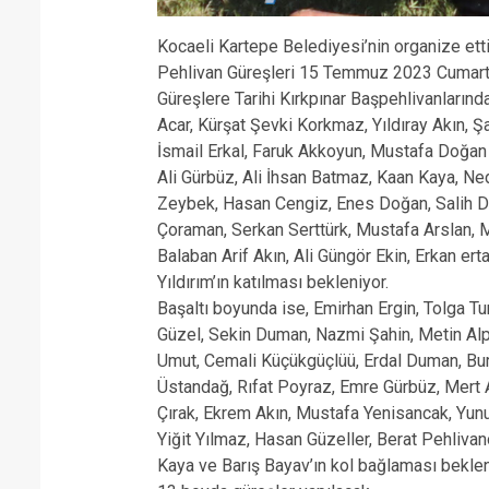
Kocaeli Kartepe Belediyesi’nin organize ett
Pehlivan Güreşleri 15 Temmuz 2023 Cumartes
Güreşlere Tarihi Kırkpınar Başpehlivanların
Acar, Kürşat Şevki Korkmaz, Yıldıray Akın, 
İsmail Erkal, Faruk Akkoyun, Mustafa Doğa
Ali Gürbüz, Ali İhsan Batmaz, Kaan Kaya, Ne
Zeybek, Hasan Cengiz, Enes Doğan, Salih D
Çoraman, Serkan Serttürk, Mustafa Arslan, M
Balaban Arif Akın, Ali Güngör Ekin, Erkan er
Yıldırım’ın katılması bekleniyor.
Başaltı boyunda ise, Emirhan Ergin, Tolga T
Güzel, Sekin Duman, Nazmi Şahin, Metin Alp
Umut, Cemali Küçükgüçlüü, Erdal Duman, Bu
Üstandağ, Rıfat Poyraz, Emre Gürbüz, Mert A
Çırak, Ekrem Akın, Mustafa Yenisancak, Yu
Yiğit Yılmaz, Hasan Güzeller, Berat Pehliva
Kaya ve Barış Bayav’ın kol bağlaması beklen