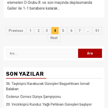
elemeleri D Grubu 8. ve son maçında deplasmanda
Galler ile 1-1 berabere kalarak...
Yazı
Previous
1
2
3
4
5
6
7
…
51
sayfalaması
Next
Arama:
SON YAZILAR
36. Taşköprü Karakucak Güreşleri Başpehlivanı İsmail
Balaban
Özdenur Özmez Dünya Şampiyonu
20. Vezirköprü Kunduz Yağlı Pehlivan Güreşleri başlıyor