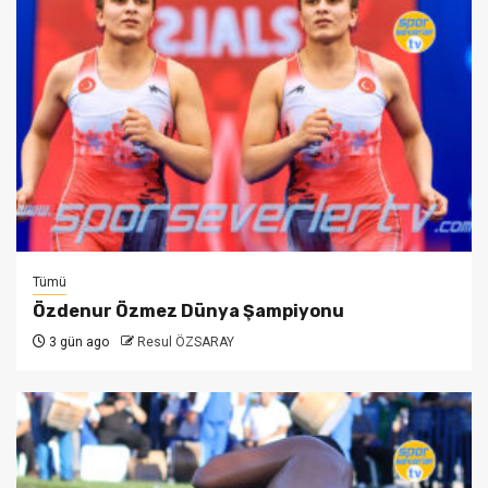
Tümü
Özdenur Özmez Dünya Şampiyonu
3 gün ago
Resul ÖZSARAY