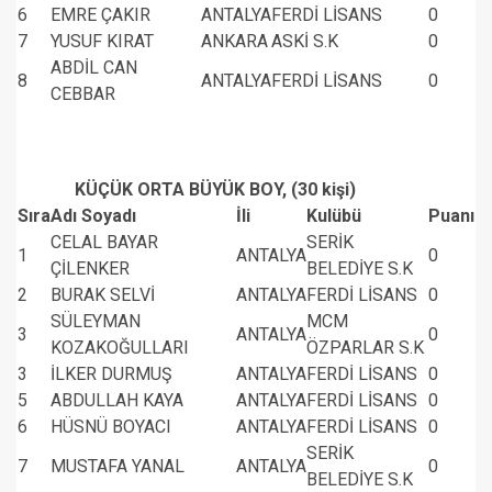
6
EMRE ÇAKIR
ANTALYA
FERDİ LİSANS
0
7
YUSUF KIRAT
ANKARA
ASKİ S.K
0
ABDİL CAN
8
ANTALYA
FERDİ LİSANS
0
CEBBAR
KÜÇÜK ORTA BÜYÜK BOY, (30 kişi)
Sıra
Adı Soyadı
İli
Kulübü
Puanı
CELAL BAYAR
SERİK
1
ANTALYA
0
ÇİLENKER
BELEDİYE S.K
2
BURAK SELVİ
ANTALYA
FERDİ LİSANS
0
SÜLEYMAN
MCM
3
ANTALYA
0
KOZAKOĞULLARI
ÖZPARLAR S.K
3
İLKER DURMUŞ
ANTALYA
FERDİ LİSANS
0
5
ABDULLAH KAYA
ANTALYA
FERDİ LİSANS
0
6
HÜSNÜ BOYACI
ANTALYA
FERDİ LİSANS
0
SERİK
7
MUSTAFA YANAL
ANTALYA
0
BELEDİYE S.K