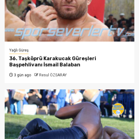
Yağlı Güreş
36. Taşköprü Karakucak Güreşleri
Başpehlivanı İsmail Balaban
3 gün ago
Resul ÖZSARAY