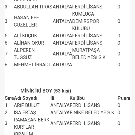
3
ABDULLAH TIRAŞ
ANTALYA
FERDİ LİSANS
0
KUMLUCA
HASAN EFE
3
ANTALYA
DEMİRSPOR
0
GÜZELLER
KULÜBÜ
5
ALİ KÜÇÜK
ANTALYA
FERDİ LİSANS
0
6
ALİHAN OKUR
ANTALYA
FERDİ LİSANS
0
ALPEREN
MURATPAŞA
7
ANTALYA
0
TUĞSUZ
BELEDİYESİ S.K
8
MEHMET İBRADI
ANTALYA
0
MİNİK İKİ BOY (53 kişi)
Sıra
Adı Soyadı
İli
Kulübü
Puanı
1
ARİF BULUT
ANTALYA
FERDİ LİSANS
0
2
İSA ERTAŞ
ANTALYA
FİNİKE BELEDİYE S.K
0
RAMAZAN BERK
3
ANTALYA
FERDİ LİSANS
0
KURTLAR
İBRAHİM