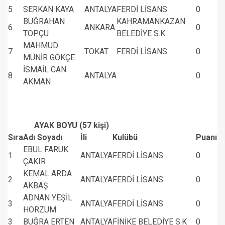
5
SERKAN KAYA
ANTALYA
FERDİ LİSANS
0
BUĞRAHAN
KAHRAMANKAZAN
6
ANKARA
0
TOPÇU
BELEDİYE S.K
MAHMUD
7
TOKAT
FERDİ LİSANS
0
MÜNİR GÖKÇE
İSMAİL CAN
8
ANTALYA
0
AKMAN
AYAK BOYU (57 kişi)
Sıra
Adı Soyadı
İli
Kulübü
Puanı
EBUL FARUK
1
ANTALYA
FERDİ LİSANS
0
ÇAKIR
KEMAL ARDA
2
ANTALYA
FERDİ LİSANS
0
AKBAŞ
ADNAN YEŞİL
3
ANTALYA
FERDİ LİSANS
0
HORZUM
3
BUĞRA ERTEN
ANTALYA
FİNİKE BELEDİYE S.K
0