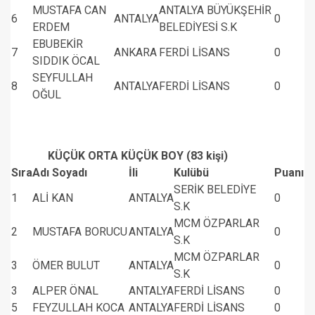
MUSTAFA CAN
ANTALYA BÜYÜKŞEHİR
6
ANTALYA
0
ERDEM
BELEDİYESİ S.K
EBUBEKİR
7
ANKARA
FERDİ LİSANS
0
SIDDIK ÖCAL
SEYFULLAH
8
ANTALYA
FERDİ LİSANS
0
OĞUL
KÜÇÜK ORTA KÜÇÜK BOY (83 kişi)
Sıra
Adı Soyadı
İli
Kulübü
Puanı
SERİK BELEDİYE
1
ALİ KAN
ANTALYA
0
S.K
MCM ÖZPARLAR
2
MUSTAFA BORUCU
ANTALYA
0
S.K
MCM ÖZPARLAR
3
ÖMER BULUT
ANTALYA
0
S.K
3
ALPER ÖNAL
ANTALYA
FERDİ LİSANS
0
5
FEYZULLAH KOCA
ANTALYA
FERDİ LİSANS
0