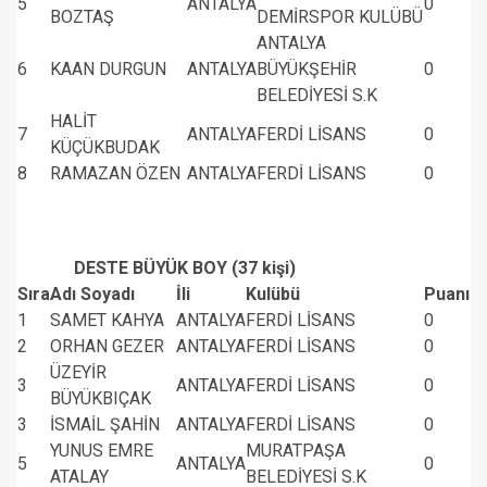
5
ANTALYA
0
BOZTAŞ
DEMİRSPOR KULÜBÜ
ANTALYA
6
KAAN DURGUN
ANTALYA
BÜYÜKŞEHİR
0
BELEDİYESİ S.K
HALİT
7
ANTALYA
FERDİ LİSANS
0
KÜÇÜKBUDAK
8
RAMAZAN ÖZEN
ANTALYA
FERDİ LİSANS
0
DESTE BÜYÜK BOY (37 kişi)
Sıra
Adı Soyadı
İli
Kulübü
Puanı
1
SAMET KAHYA
ANTALYA
FERDİ LİSANS
0
2
ORHAN GEZER
ANTALYA
FERDİ LİSANS
0
ÜZEYİR
3
ANTALYA
FERDİ LİSANS
0
BÜYÜKBIÇAK
3
İSMAİL ŞAHİN
ANTALYA
FERDİ LİSANS
0
YUNUS EMRE
MURATPAŞA
5
ANTALYA
0
ATALAY
BELEDİYESİ S.K