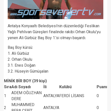
Antalya Konyaaltı Belediyesi’nin düzenlediği Feslikan
Yağlı Pehlivan Güreşleri finalinde rakibi Orhan Okulu’yu
yenen Ali Gürbüz Baş Boy 1.’si olmayı başardı.
Baş Boy kürsü:
1. Ali Gürbüz
2. Orhan Okulu
3.1. Enes Doğan
3.2. Hüseyin Gümüşalan
MİNİK BİR BOY (39 kişi)
Sıra
Adı Soyadı
İli
Kulübü
Puanı
ADEM OĞUZHAN
1
ANTALYA
FERDİ LİSANS
0
DERE
MUHAMMED
2
ANTALYA
0
BERA CERİT