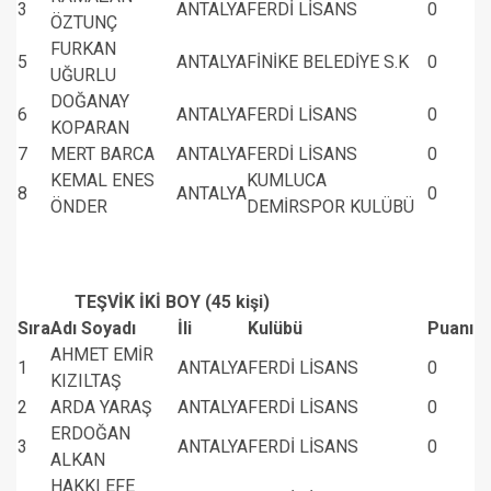
3
ANTALYA
FERDİ LİSANS
0
ÖZTUNÇ
FURKAN
5
ANTALYA
FİNİKE BELEDİYE S.K
0
UĞURLU
DOĞANAY
6
ANTALYA
FERDİ LİSANS
0
KOPARAN
7
MERT BARCA
ANTALYA
FERDİ LİSANS
0
KEMAL ENES
KUMLUCA
8
ANTALYA
0
ÖNDER
DEMİRSPOR KULÜBÜ
TEŞVİK İKİ BOY (45 kişi)
Sıra
Adı Soyadı
İli
Kulübü
Puanı
AHMET EMİR
1
ANTALYA
FERDİ LİSANS
0
KIZILTAŞ
2
ARDA YARAŞ
ANTALYA
FERDİ LİSANS
0
ERDOĞAN
3
ANTALYA
FERDİ LİSANS
0
ALKAN
HAKKI EFE