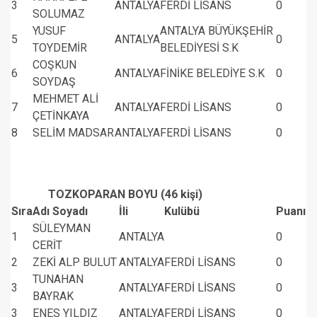
3
ANTALYA
FERDİ LİSANS
0
SOLUMAZ
YUSUF
ANTALYA BÜYÜKŞEHİR
5
ANTALYA
0
TOYDEMİR
BELEDİYESİ S.K
COŞKUN
6
ANTALYA
FİNİKE BELEDİYE S.K
0
SOYDAŞ
MEHMET ALİ
7
ANTALYA
FERDİ LİSANS
0
ÇETİNKAYA
8
SELİM MADSAR
ANTALYA
FERDİ LİSANS
0
TOZKOPARAN BOYU (46 kişi)
Sıra
Adı Soyadı
İli
Kulübü
Puanı
SÜLEYMAN
1
ANTALYA
0
CERİT
2
ZEKİ ALP BULUT
ANTALYA
FERDİ LİSANS
0
TUNAHAN
3
ANTALYA
FERDİ LİSANS
0
BAYRAK
3
ENES YILDIZ
ANTALYA
FERDİ LİSANS
0