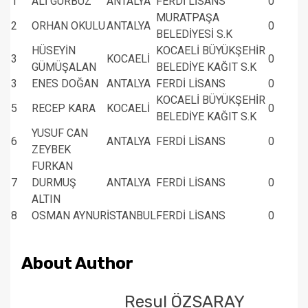
1
ALİ GÜRBÜZ
ANTALYA
FERDİ LİSANS
0
MURATPAŞA
2
ORHAN OKULU
ANTALYA
0
BELEDİYESİ S.K
HÜSEYİN
KOCAELİ BÜYÜKŞEHİR
3
KOCAELİ
0
GÜMÜŞALAN
BELEDİYE KAĞIT S.K
3
ENES DOĞAN
ANTALYA
FERDİ LİSANS
0
KOCAELİ BÜYÜKŞEHİR
5
RECEP KARA
KOCAELİ
0
BELEDİYE KAĞIT S.K
YUSUF CAN
6
ANTALYA
FERDİ LİSANS
0
ZEYBEK
FURKAN
7
DURMUŞ
ANTALYA
FERDİ LİSANS
0
ALTIN
8
OSMAN AYNUR
İSTANBUL
FERDİ LİSANS
0
About Author
Resul ÖZSARAY