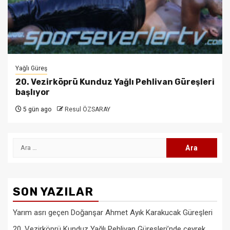
Yağlı Güreş
20. Vezirköprü Kunduz Yağlı Pehlivan Güreşleri
başlıyor
5 gün ago
Resul ÖZSARAY
Arama:
SON YAZILAR
Yarım asrı geçen Doğanşar Ahmet Ayık Karakucak Güreşleri
20. Vezirköprü Kunduz Yağlı Pehlivan Güreşleri’nde çeyrek