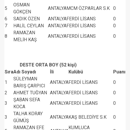
OSMAN
5
ANTALYA
MCM ÖZPARLAR S.K
0
GÖKÇEN
6
SADIK ÖZEN
ANTALYA
FERDİ LİSANS
0
7
HALİL CEYLAN
ANTALYA
FERDİ LİSANS
0
RAMAZAN
8
ANTALYA
FERDİ LİSANS
0
MELİH KAŞ
DESTE ORTA BOY (52 kişi)
Sıra
Adı Soyadı
İli
Kulübü
Puanı
SÜLEYMAN
1
ANTALYA
FERDİ LİSANS
0
BARIŞ ÇARPICI
2
AHMET TUĞYAN
ANTALYA
FERDİ LİSANS
0
ŞABAN SEFA
3
ANTALYA
FERDİ LİSANS
0
KOCA
TALHA KORAY
3
ANTALYA
KAŞ BELEDİYE S.K
0
GÜMÜŞ
RAMAZAN EFE
KUMLUCA