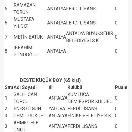
RAMAZAN
5
ANTALYA
FERDİ LİSANS
0
TORUN
MUSTAFA
6
ANTALYA
FERDİ LİSANS
0
YILDIZ
ANTALYA BÜYÜKŞEHİR
7
METİN BATUK
ANTALYA
0
BELEDİYESİ S.K
İBRAHİM
8
ANTALYA
0
GÜNDOĞDU
DESTE KÜÇÜK BOY (65 kişi)
Sıra
Adı Soyadı
İli
Kulübü
Puanı
SALİH CAN
KUMLUCA
1
ANTALYA
0
TOPCU
DEMİRSPOR KULÜBÜ
2
ENES OLGUN
YALOVA
FERDİ LİSANS
0
3
CEMİL GÖKÇE
ANTALYA
FİNİKE BELEDİYE S.K
0
AHMET EFE
3
ANTALYA
FERDİ LİSANS
0
ÜNLÜ