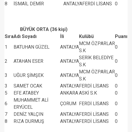
8
İSMAİL DEMİR
ANTALYA
FERDİ LİSANS
0
BÜYÜK ORTA (36 kişi)
Sıra
Adı Soyadı
İli
Kulübü
Puanı
MCM ÖZPARLAR
1
BATUHAN GÜZEL
ANTALYA
0
S.K
SERİK BELEDİYE
2
ATAHAN ESER
ANTALYA
0
S.K
MCM ÖZPARLAR
3
UĞUR ŞİMŞEK
ANTALYA
0
S.K
3
SAMET OCAK
ANTALYA
FERDİ LİSANS
0
5
EFE ATABEY
ANKARA
ASKİ S.K
0
MUHAMMET ALİ
6
ÇORUM
FERDİ LİSANS
0
ERYÜCEL
7
DENİZ YALÇIN
ANTALYA
FERDİ LİSANS
0
8
RIZA DURMUŞ
ANTALYA
FERDİ LİSANS
0