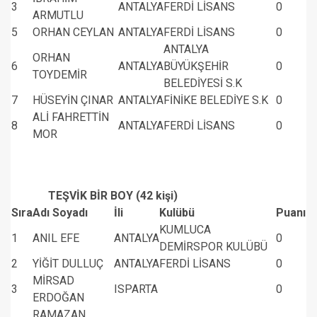
3
ANTALYA
FERDİ LİSANS
0
ARMUTLU
5
ORHAN CEYLAN
ANTALYA
FERDİ LİSANS
0
ANTALYA
ORHAN
6
ANTALYA
BÜYÜKŞEHİR
0
TOYDEMİR
BELEDİYESİ S.K
7
HÜSEYİN ÇINAR
ANTALYA
FİNİKE BELEDİYE S.K
0
ALİ FAHRETTİN
8
ANTALYA
FERDİ LİSANS
0
MOR
TEŞVİK BİR BOY (42 kişi)
Sıra
Adı Soyadı
İli
Kulübü
Puanı
KUMLUCA
1
ANIL EFE
ANTALYA
0
DEMİRSPOR KULÜBÜ
2
YİĞİT DULLUÇ
ANTALYA
FERDİ LİSANS
0
MİRSAD
3
ISPARTA
0
ERDOĞAN
RAMAZAN