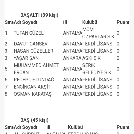
BAŞALTI (39 kişi)
Sıra
Adı Soyadı
İli
Kulübü
Puanı
MCM
1
TUFAN GÜZEL
ANTALYA
0
ÖZPARLAR S.K
2
DAVUT CANSEV
ANTALYA
FERDİ LİSANS
0
3
HASAN GÜZELLER
ANTALYA
FERDİ LİSANS
0
3
YAŞAR ŞAN
ANKARA
ASKİ S.K
0
MUHAMMED AHMET
SERİK
5
ANTALYA
0
ERCAN
BELEDİYE S.K
6
RECEP ÜSTÜNDAĞ
ANTALYA
FERDİ LİSANS
0
7
ENGİNCAN AKŞİT
ANTALYA
FERDİ LİSANS
0
8
OSMAN KARATAŞ
ANTALYA
FERDİ LİSANS
0
BAŞ (45 kişi)
Sıra
Adı Soyadı
İli
Kulübü
Puanı