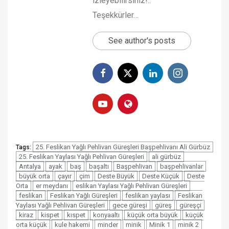
izleyebilirsiniz!..
Teşekkürler…
See author's posts
25. Feslikan Yağlı Pehlivan Güreşleri Başpehlivanı Ali Gürbüz
Tags:
25. Feslikan Yaylası Yağlı Pehlivan Güreşleri
ali gürbüz
Antalya
ayak
baş
başaltı
Başpehlivan
başpehlivanlar
büyük orta
çayır
çim
Deste Büyük
Deste Küçük
Deste
Orta
er meydanı
eslikan Yaylası Yağlı Pehlivan Güreşleri
feslikan
Feslikan Yağlı Güreşleri
feslikan yaylası
Feslikan
Yaylası Yağlı Pehlivan Güreşleri
gece güreşi
güreş
güreşçi
kiraz
kispet
kıspet
konyaaltı
küçük orta büyük
küçük
orta küçük
kule hakemi
minder
minik
Minik 1
minik 2