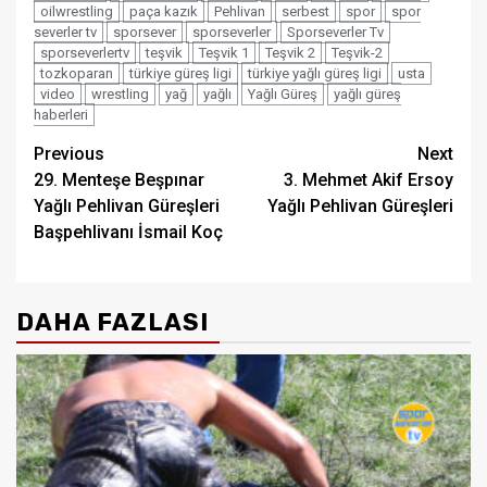
oilwrestling
paça kazık
Pehlivan
serbest
spor
spor
severler tv
sporsever
sporseverler
Sporseverler Tv
sporseverlertv
teşvik
Teşvik 1
Teşvik 2
Teşvik-2
tozkoparan
türkiye güreş ligi
türkiye yağlı güreş ligi
usta
video
wrestling
yağ
yağlı
Yağlı Güreş
yağlı güreş
haberleri
Post
Previous
Next
29. Menteşe Beşpınar
3. Mehmet Akif Ersoy
navigation
Yağlı Pehlivan Güreşleri
Yağlı Pehlivan Güreşleri
Başpehlivanı İsmail Koç
DAHA FAZLASI