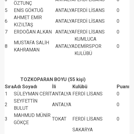
ÖZTUNÇ
5
ENİS GÖKTUĞ
ANTALYA
FERDİ LİSANS
0
AHMET EMİR
6
ANTALYA
FERDİ LİSANS
0
KIZILTAŞ
7
ERDOĞAN ALKAN
ANTALYA
FERDİ LİSANS
0
KUMLUCA
MUSTAFA SALİH
8
ANTALYA
DEMİRSPOR
0
KAHRAMAN
KULÜBÜ
TOZKOPARAN BOYU (55 kişi)
Sıra
Adı Soyadı
İli
Kulübü
Puanı
1
SÜLEYMAN CERİT
ANTALYA
FERDİ LİSANS
0
SEYFETTİN
2
ANTALYA
0
BULUT
MAHMUD MÜNİR
3
TOKAT
FERDİ LİSANS
0
GÖKÇE
SAKARYA