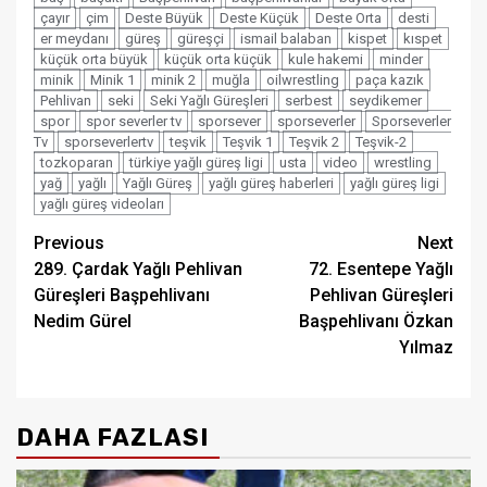
çayır
çim
Deste Büyük
Deste Küçük
Deste Orta
desti
er meydanı
güreş
güreşçi
ismail balaban
kispet
kıspet
küçük orta büyük
küçük orta küçük
kule hakemi
minder
minik
Minik 1
minik 2
muğla
oilwrestling
paça kazık
Pehlivan
seki
Seki Yağlı Güreşleri
serbest
seydikemer
spor
spor severler tv
sporsever
sporseverler
Sporseverler
Tv
sporseverlertv
teşvik
Teşvik 1
Teşvik 2
Teşvik-2
tozkoparan
türkiye yağlı güreş ligi
usta
video
wrestling
yağ
yağlı
Yağlı Güreş
yağlı güreş haberleri
yağlı güreş ligi
yağlı güreş videoları
Post
Previous
Next
289. Çardak Yağlı Pehlivan
72. Esentepe Yağlı
navigation
Güreşleri Başpehlivanı
Pehlivan Güreşleri
Nedim Gürel
Başpehlivanı Özkan
Yılmaz
DAHA FAZLASI