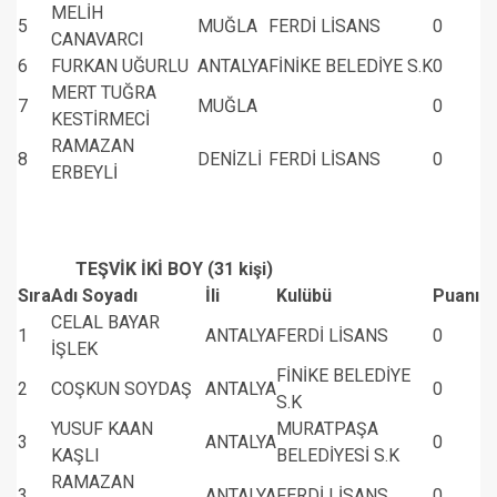
MELİH
5
MUĞLA
FERDİ LİSANS
0
CANAVARCI
6
FURKAN UĞURLU
ANTALYA
FİNİKE BELEDİYE S.K
0
MERT TUĞRA
7
MUĞLA
0
KESTİRMECİ
RAMAZAN
8
DENİZLİ
FERDİ LİSANS
0
ERBEYLİ
TEŞVİK İKİ BOY (31 kişi)
Sıra
Adı Soyadı
İli
Kulübü
Puanı
CELAL BAYAR
1
ANTALYA
FERDİ LİSANS
0
İŞLEK
FİNİKE BELEDİYE
2
COŞKUN SOYDAŞ
ANTALYA
0
S.K
YUSUF KAAN
MURATPAŞA
3
ANTALYA
0
KAŞLI
BELEDİYESİ S.K
RAMAZAN
3
ANTALYA
FERDİ LİSANS
0