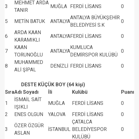
MEHMET ARDA
3
MUĞLA
FERDİ LİSANS
0
TANIR
ANTALYA BÜYÜKŞEHİR
5
METİN BATUK
ANTALYA
0
BELEDİYESİ S.K
ARDA KAAN
6
ANTALYA
FERDİ LİSANS
0
KARAMIKLI
KAAN
KUMLUCA
7
ANTALYA
0
TORUNOĞLU
DEMİRSPOR KULÜBÜ
MUHAMMED
8
DENİZLİ
FERDİ LİSANS
0
ALİ ŞİPAL
DESTE KÜÇÜK BOY (64 kişi)
Sıra
Adı Soyadı
İli
Kulübü
Puanı
İSMAİL SAİT
1
MUĞLA
FERDİ LİSANS
0
IŞIKLI
2
ENES OLGUN
YALOVA
FERDİ LİSANS
0
ÇATALCA
ÖZER ÖZGÜR
3
İSTANBUL
BELEDİYESPOR
0
ASLAN
KULÜBÜ