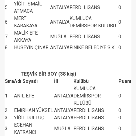
YİĞİT İSMAİL
5
ANTALYA
FERDİ LİSANS
0
ATMACA
MERT
KUMLUCA
6
ANTALYA
0
KARAKAYA
DEMİRSPOR KULÜBÜ
MALİK EFE
7
MUĞLA
FERDİ LİSANS
0
AKKAYA
8
HÜSEYİN ÇINAR
ANTALYA
FİNİKE BELEDİYE S.K
0
TEŞVİK BİR BOY (38 kişi)
Sıra
Adı Soyadı
İli
Kulübü
Puanı
KUMLUCA
1
ANIL EFE
ANTALYA
DEMİRSPOR
0
KULÜBÜ
2
EMİRHAN YÜKSEL
ANTALYA
FERDİ LİSANS
0
3
YİĞİT DULLUÇ
ANTALYA
FERDİ LİSANS
0
EGEHAN
3
MUĞLA
FERDİ LİSANS
0
KATRANCI