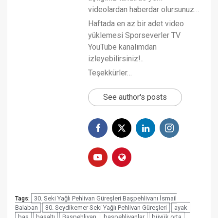
videolardan haberdar olursunuz…
Haftada en az bir adet video
yüklemesi Sporseverler TV
YouTube kanalımdan
izleyebilirsiniz!..
Teşekkürler…
See author's posts
30. Seki Yağlı Pehlivan Güreşleri Başpehlivanı İsmail
Tags:
Balaban
30. Seydikemer Seki Yağlı Pehlivan Güreşleri
ayak
baş
başaltı
Başpehlivan
başpehlivanlar
büyük orta