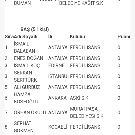
DUMAN
BELEDİYE KAĞIT S.K
BAŞ (51 kişi)
Sıra
Adı Soyadı
İli
Kulübü
Puanı
İSMAİL
1
ANTALYA
FERDİ LİSANS
0
BALABAN
2
ENES DOĞAN
ANTALYA
FERDİ LİSANS
0
3
İSMAİL KOÇ
EDİRNE
FERDİ LİSANS
0
SERKAN
3
İSTANBUL
FERDİ LİSANS
0
SERTTÜRK
5
ALİ GÜRBÜZ
ANTALYA
FERDİ LİSANS
0
HAMZA
6
ANKARA
ASKİ S.K
0
KÖSEOĞLU
MURATPAŞA
7
ORHAN OKULU
ANTALYA
0
BELEDİYESİ S.K
SERHAT
8
KOCAELİ
FERDİ LİSANS
0
GÖKMEN