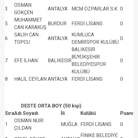
OSMAN
3
ANTALYA
MCM ÖZPARLAR S.K
0
GÖKÇEN
MUHAMMET
5
BURDUR
FERDİ LİSANS
0
CAN KARAKUŞ
SALİH CAN
KUMLUCA
6
ANTALYA
0
TOPCU
DEMİRSPOR KULÜBÜ
BALIKESİR
BÜYÜKŞEHİR
7
EFE İLHAN
BALIKESİR
0
BELEDİYESPOR
KULÜBÜ
8
HALİL CEYLAN
ANTALYA
FERDİ LİSANS
0
DESTE ORTA BOY (50 kişi)
Sıra
Adı Soyadı
İli
Kulübü
Puanı
OSMAN NURİ
1
MUĞLA
FERDİ LİSANS
0
ÇILDAN
FİNİKE BELEDİYE