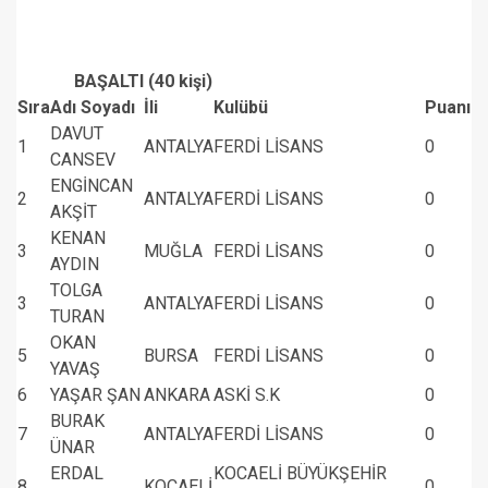
BAŞALTI (40 kişi)
Sıra
Adı Soyadı
İli
Kulübü
Puanı
DAVUT
1
ANTALYA
FERDİ LİSANS
0
CANSEV
ENGİNCAN
2
ANTALYA
FERDİ LİSANS
0
AKŞİT
KENAN
3
MUĞLA
FERDİ LİSANS
0
AYDIN
TOLGA
3
ANTALYA
FERDİ LİSANS
0
TURAN
OKAN
5
BURSA
FERDİ LİSANS
0
YAVAŞ
6
YAŞAR ŞAN
ANKARA
ASKİ S.K
0
BURAK
7
ANTALYA
FERDİ LİSANS
0
ÜNAR
ERDAL
KOCAELİ BÜYÜKŞEHİR
8
KOCAELİ
0