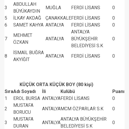
ABDULLAH
3
MUĞLA
FERDİ LİSANS
0
BÜYÜKAYDIN
5
İLKAY AKDAĞ
ÇANAKKALE
FERDİ LİSANS
0
6
SAMET KAHYA
ANTALYA
FERDİ LİSANS
0
ANTALYA
MEHMET
7
ANTALYA
BÜYÜKŞEHİR
0
ÖZKAN
BELEDİYESİ S.K
İSMAİL BUĞRA
8
ANTALYA
FERDİ LİSANS
0
AKYİĞİT
KÜÇÜK ORTA KÜÇÜK BOY (80 kişi)
Sıra
Adı Soyadı
İli
Kulübü
Puanı
1
EROL BURSA
ANTALYA
FERDİ LİSANS
0
MUSTAFA
2
ANTALYA
MCM ÖZPARLAR S.K
0
BORUCU
MUSTAFA
ANTALYA BÜYÜKŞEHİR
3
ANTALYA
0
DURAN
BELEDİYESİ S.K