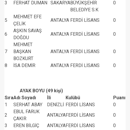
3
FERHAT DUMAN
SAKARYA
BÜYÜKŞEHİR
0
BELEDİYE S.K
MEHMET EFE
5
ANTALYA
FERDİ LİSANS
0
ÇELİK
AŞKIN SAVAŞ
6
ANTALYA
FERDİ LİSANS
0
DOĞDU
MEHMET
7
BAŞKAN
ANTALYA
FERDİ LİSANS
0
BOZKURT
8
İSA DEMİR
ANTALYA
FERDİ LİSANS
0
AYAK BOYU (49 kişi)
Sıra
Adı Soyadı
İli
Kulübü
Puanı
1
SERHAT ABAY
DENİZLİ
FERDİ LİSANS
0
EBUL FARUK
2
ANTALYA
FERDİ LİSANS
0
ÇAKIR
3
EREN BİLGİÇ
ANTALYA
FERDİ LİSANS
0