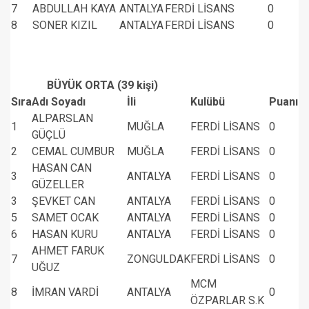
7
ABDULLAH KAYA
ANTALYA
FERDİ LİSANS
0
8
SONER KIZIL
ANTALYA
FERDİ LİSANS
0
BÜYÜK ORTA (39 kişi)
Sıra
Adı Soyadı
İli
Kulübü
Puanı
ALPARSLAN
1
MUĞLA
FERDİ LİSANS
0
GÜÇLÜ
2
CEMAL CUMBUR
MUĞLA
FERDİ LİSANS
0
HASAN CAN
3
ANTALYA
FERDİ LİSANS
0
GÜZELLER
3
ŞEVKET CAN
ANTALYA
FERDİ LİSANS
0
5
SAMET OCAK
ANTALYA
FERDİ LİSANS
0
6
HASAN KURU
ANTALYA
FERDİ LİSANS
0
AHMET FARUK
7
ZONGULDAK
FERDİ LİSANS
0
UĞUZ
MCM
8
İMRAN VARDİ
ANTALYA
0
ÖZPARLAR S.K