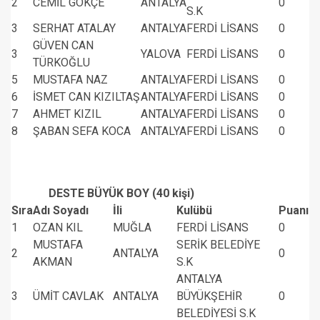
2
CEMİL GÖKÇE
ANTALYA
0
S.K
3
SERHAT ATALAY
ANTALYA
FERDİ LİSANS
0
GÜVEN CAN
3
YALOVA
FERDİ LİSANS
0
TÜRKOĞLU
5
MUSTAFA NAZ
ANTALYA
FERDİ LİSANS
0
6
İSMET CAN KIZILTAŞ
ANTALYA
FERDİ LİSANS
0
7
AHMET KIZIL
ANTALYA
FERDİ LİSANS
0
8
ŞABAN SEFA KOCA
ANTALYA
FERDİ LİSANS
0
DESTE BÜYÜK BOY (40 kişi)
Sıra
Adı Soyadı
İli
Kulübü
Puanı
1
OZAN KIL
MUĞLA
FERDİ LİSANS
0
MUSTAFA
SERİK BELEDİYE
2
ANTALYA
0
AKMAN
S.K
ANTALYA
3
ÜMİT CAVLAK
ANTALYA
BÜYÜKŞEHİR
0
BELEDİYESİ S.K