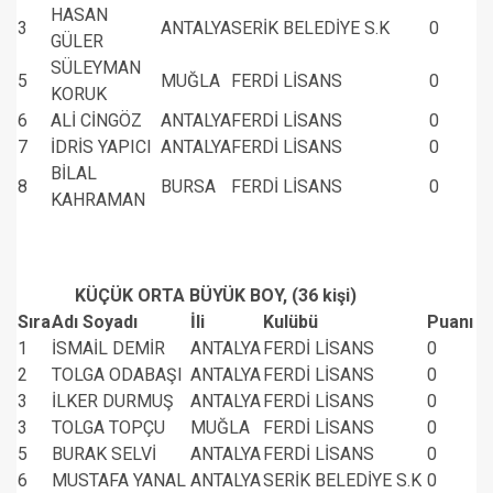
HASAN
3
ANTALYA
SERİK BELEDİYE S.K
0
GÜLER
SÜLEYMAN
5
MUĞLA
FERDİ LİSANS
0
KORUK
6
ALİ CİNGÖZ
ANTALYA
FERDİ LİSANS
0
7
İDRİS YAPICI
ANTALYA
FERDİ LİSANS
0
BİLAL
8
BURSA
FERDİ LİSANS
0
KAHRAMAN
KÜÇÜK ORTA BÜYÜK BOY, (36 kişi)
Sıra
Adı Soyadı
İli
Kulübü
Puanı
1
İSMAİL DEMİR
ANTALYA
FERDİ LİSANS
0
2
TOLGA ODABAŞI
ANTALYA
FERDİ LİSANS
0
3
İLKER DURMUŞ
ANTALYA
FERDİ LİSANS
0
3
TOLGA TOPÇU
MUĞLA
FERDİ LİSANS
0
5
BURAK SELVİ
ANTALYA
FERDİ LİSANS
0
6
MUSTAFA YANAL
ANTALYA
SERİK BELEDİYE S.K
0