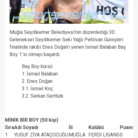
Muğla Seydikemer Belediyesi’nin düzenlediği 30.
Geleneksel Seydikemer Seki Yağlı Pehlivan Güreşleri
finalinde rakibi Enes Doğan’ı yenen İsmail Balaban Baş
Boy 1.’si olmayı başardı.
Baş Boy kürsü:
1. İsmail Balaban
2. Enes Doğan
3.1. İsmail Koç
3.2. Serkan Serttürk
MİNİK BİR BOY (50 kişi)
Sıra
Adı Soyadı
İli
Kulübü
Puanı
1
YUSUF ZİYA ATAÇOCUĞU
MUĞLA
FERDİ LİSANS
0