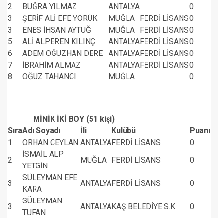
2
BUĞRA YILMAZ
ANTALYA
0
3
ŞERİF ALİ EFE YÖRÜK
MUĞLA
FERDİ LİSANS
0
3
ENES İHSAN AYTUĞ
MUĞLA
FERDİ LİSANS
0
5
ALİ ALPEREN KILINÇ
ANTALYA
FERDİ LİSANS
0
6
ADEM OĞUZHAN DERE
ANTALYA
FERDİ LİSANS
0
7
İBRAHİM ALMAZ
ANTALYA
FERDİ LİSANS
0
8
OĞUZ TAHANCI
MUĞLA
0
MİNİK İKİ BOY (51 kişi)
Sıra
Adı Soyadı
İli
Kulübü
Puanı
1
ORHAN CEYLAN
ANTALYA
FERDİ LİSANS
0
İSMAİL ALP
2
MUĞLA
FERDİ LİSANS
0
YETGİN
SÜLEYMAN EFE
3
ANTALYA
FERDİ LİSANS
0
KARA
SÜLEYMAN
3
ANTALYA
KAŞ BELEDİYE S.K
0
TUFAN