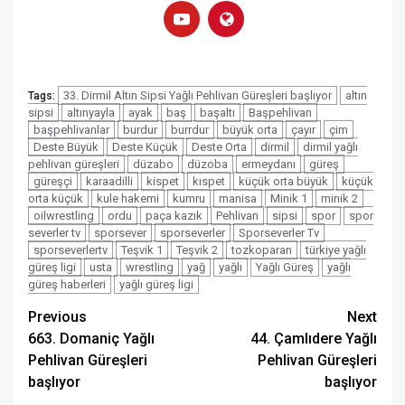
33. Dirmil Altın Sipsi Yağlı Pehlivan Güreşleri başlıyor
altın
Tags:
sipsi
altınyayla
ayak
baş
başaltı
Başpehlivan
başpehlivanlar
burdur
burrdur
büyük orta
çayır
çim
Deste Büyük
Deste Küçük
Deste Orta
dirmil
dirmil yağlı
pehlivan güreşleri
düzabo
düzoba
ermeydanı
güreş
güreşçi
karaadilli
kispet
kıspet
küçük orta büyük
küçük
orta küçük
kule hakemi
kumru
manisa
Minik 1
minik 2
oilwrestling
ordu
paça kazık
Pehlivan
sipsi
spor
spor
severler tv
sporsever
sporseverler
Sporseverler Tv
sporseverlertv
Teşvik 1
Teşvik 2
tozkoparan
türkiye yağlı
güreş ligi
usta
wrestling
yağ
yağlı
Yağlı Güreş
yağlı
güreş haberleri
yağlı güreş ligi
Post
Previous
Next
663. Domaniç Yağlı
44. Çamlıdere Yağlı
navigation
Pehlivan Güreşleri
Pehlivan Güreşleri
başlıyor
başlıyor