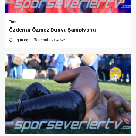
Tümü
Özdenur Özmez Dünya Şampiyonu
3 gün ago
Resul ÖZSARAY