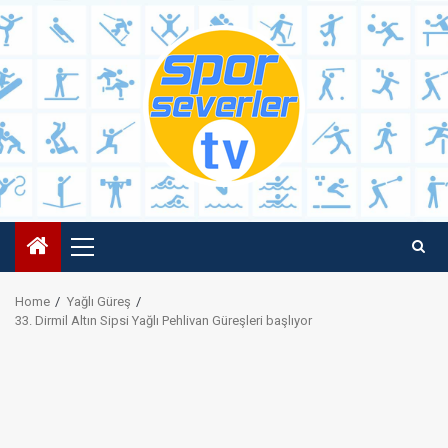
Skip
to
content
Primary
Menu
Home
Yağlı Güreş
33. Dirmil Altın Sipsi Yağlı Pehlivan Güreşleri başlıyor