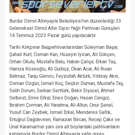
Burdur Dirmil Altınyayla Belediyesi’nin düzenlediği 33.
Geleneksel Dirmil Altın Sipsi Yağlı Pehlivan Güreşleri
14 Temmuz 2023 Pazar günü yapılacaktır.
Tarihi Kırkpınar Başpehlivanlarından Süleyman Başar,
Şahali Kurt, Osman Kan, Hüseyin İyican, Ali Gökçen,
Orhan Okulu, Mustafa Batu, Hakan Çalışır, Erkan Taş,
Hamza Köseoğlu, Ali Gürbüz, Okan Acar, Ali İhsan
Batmaz, Tanju Gemici, Feyzullah Aktürk, Yıldıray Akın,
Osman Özgün, İsmail Koç, Seçkin Duman, Mustafa Taş,
Salih Dorum, Serkan Serttürk, Bekir Eryücel, Ahmet
Selbest, Emre Erkal, Enes Doğan, Hasan Cengiz,
İbrahim Çorman, Ali Yanatma, Ali Altun, Onur Şenel,
Yusuf Can Zeybek, İsmail Erkal, Menderes Saltık,
Ertuğrul Dağdeviren, Ramazan Bircan, Recep Çakır ve
Ünal Karaman’nın yanı sıra alt boylardaki pehlivanların
katılımıyla Burdur Dirmil Altınyayla yağlı güreş