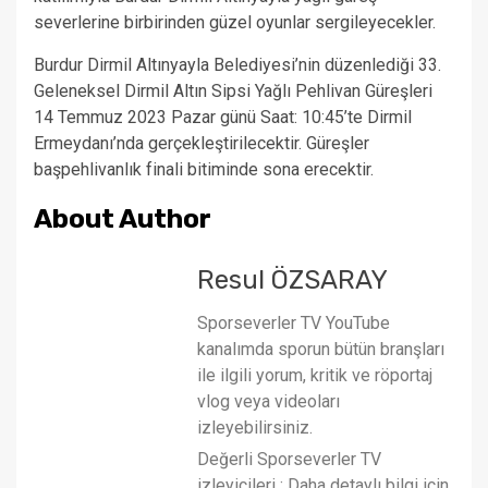
severlerine birbirinden güzel oyunlar sergileyecekler.
Burdur Dirmil Altınyayla Belediyesi’nin düzenlediği 33.
Geleneksel Dirmil Altın Sipsi Yağlı Pehlivan Güreşleri
14 Temmuz 2023 Pazar günü Saat: 10:45’te Dirmil
Ermeydanı’nda gerçekleştirilecektir. Güreşler
başpehlivanlık finali bitiminde sona erecektir.
About Author
Resul ÖZSARAY
Sporseverler TV YouTube
kanalımda sporun bütün branşları
ile ilgili yorum, kritik ve röportaj
vlog veya videoları
izleyebilirsiniz.
Değerli Sporseverler TV
izleyicileri : Daha detaylı bilgi için