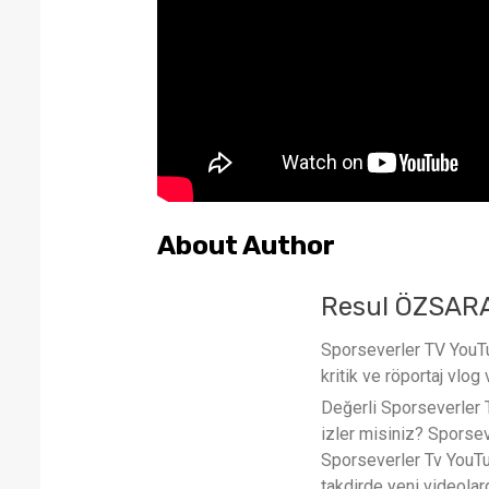
About Author
Resul ÖZSAR
Sporseverler TV YouTub
kritik ve röportaj vlog 
Değerli Sporseverler TV
izler misiniz? Sporse
Sporseverler Tv YouTub
takdirde yeni videola