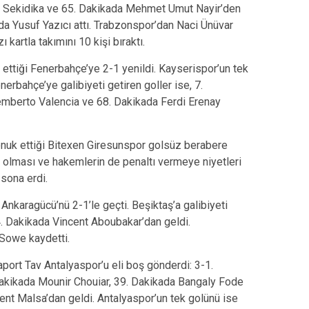
 Sekidika ve 65. Dakikada Mehmet Umut Nayir’den
da Yusuf Yazıcı attı. Trabzonspor’dan Naci Ünüvar
kartla takımını 10 kişi bıraktı.
ettiği Fenerbahçe’ye 2-1 yenildi. Kayserispor’un tek
erbahçe’ye galibiyeti getiren goller ise, 7.
Remberto Valencia ve 68. Dakikada Ferdi Erenay
uk ettiği Bitexen Giresunspor golsüz berabere
siz olması ve hakemlerin de penaltı vermeye niyetleri
sona erdi.
nkaragücü’nü 2-1’le geçti. Beşiktaş’a galibiyeti
4. Dakikada Vincent Aboubakar’dan geldi.
 Sowe kaydetti.
port Tav Antalyaspor’u eli boş gönderdi: 3-1.
 Dakikada Mounir Chouiar, 39. Dakikada Bangaly Fode
nt Malsa’dan geldi. Antalyaspor’un tek golünü ise