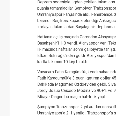
Deprem nedeniyle ligden çekilen takımların 
puanla tamamladılar. Şampiyon Trabzonspor k
Ümraniyespor karşısında aldı. Fenerbahçe,
başardı. Beşiktaş, kupada elendiği Ankragücü
zorlayan takımlardan Başakşehir, deplasman
Haftanın açılış maçında Corendon Alanyaspo
Başakşehir’i 1-0 yendi. Alanyaspor yeni Tek
ilk maçında haftalar sonra galibiyetle tanışt
Efkan Bekiroğlu’ndan geldi. Alanyaspor’dan 
kartla takımını 10 kişi bıraktı.
Vavacars Fatih Karagümrük, kendi sahasında
Fatih Karagümrük’e 3 puanı getiren goller 4
Dakikada Magomed Ozdoev’den geldi. Sivassp
Jordy Josue Caicedo Medina ve 90+1. ve 9
Mbaye Diagne bu maçta hat-trick yaptı.
Şampiyon Trabzonspor, 2 yıl aradan sonra i
Ümraniyespor’a 2-1 yenildi. Trabzonspor’a 