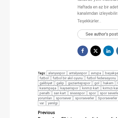
Haftada en az bir ade
kanalımdan izleyebilirs
Teşekkürler…
See author's pos
alanyaspor
antalyaspor
avrupa
başakşe
Tags:
futbol
futbol bir akıl oyunu
futbol federasyonu
galibiyet
galip
gaziantepspor
gol
hakem
kasımpaşa
kayserispor
kırımzı kart
kırmızı kar
penaltı
sarı kart
sivasspor
spor
spor severle
yorumları
sporsever
sporseverler
Sporseverler
var
yenilgi
Post
Previous