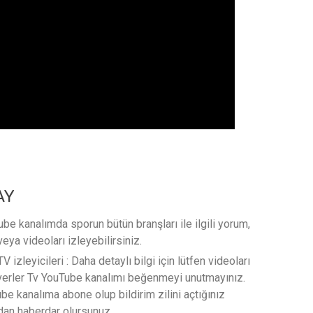
AY
e kanalımda sporun bütün branşları ile ilgili yorum,
veya videoları izleyebilirsiniz.
 izleyicileri : Daha detaylı bilgi için lütfen videoları
verler Tv YouTube kanalımı beğenmeyi unutmayınız.
e kanalıma abone olup bildirim zilini açtığınız
rdan haberdar olursunuz…