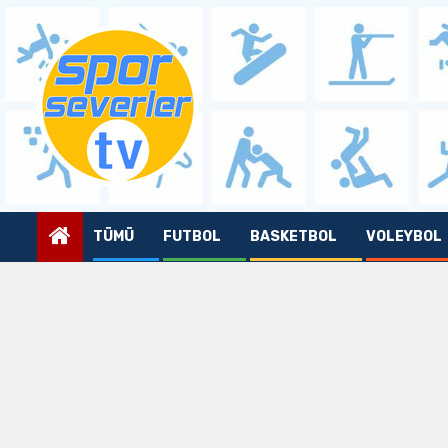
Skip
to
content
TÜMÜ
FUTBOL
BASKETBOL
VOLEYBOL