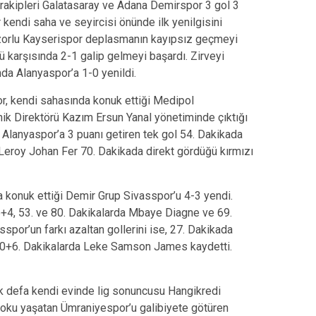
rakipleri Galatasaray ve Adana Demirspor 3 gol 3
endi saha ve seyircisi önünde ilk yenilgisini
 zorlu Kayserispor deplasmanın kayıpsız geçmeyi
 karşısında 2-1 galip gelmeyi başardı. Zirveyi
da Alanyaspor’a 1-0 yenildi.
r, kendi sahasında konuk ettiği Medipol
nik Direktörü Kazım Ersun Yanal yönetiminde çıktığı
ı. Alanyaspor’a 3 puanı getiren tek gol 54. Dakikada
Leroy Johan Fer 70. Dakikada direkt gördüğü kırmızı
 konuk ettiği Demir Grup Sivasspor’u 4-3 yendi.
5+4, 53. ve 80. Dakikalarda Mbaye Diagne ve 69.
or’un farkı azaltan gollerini ise, 27. Dakikada
0+6. Dakikalarda Leke Samson James kaydetti.
lk defa kendi evinde lig sonuncusu Hangikredi
şoku yaşatan Ümraniyespor’u galibiyete götüren