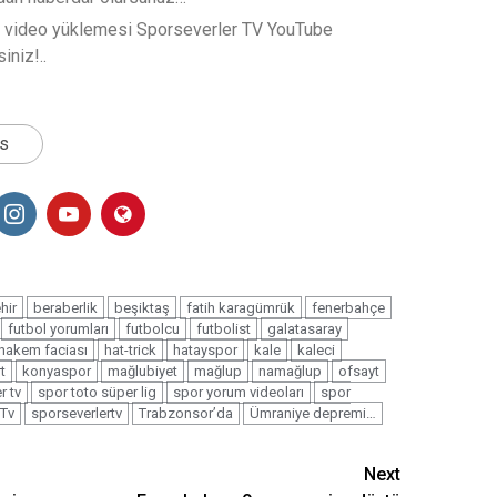
t video yüklemesi Sporseverler TV YouTube
iniz!..
ts
hir
beraberlik
beşiktaş
fatih karagümrük
fenerbahçe
futbol yorumları
futbolcu
futbolist
galatasaray
hakem faciası
hat-trick
hatayspor
kale
kaleci
t
konyaspor
mağlubiyet
mağlup
namağlup
ofsayt
r tv
spor toto süper lig
spor yorum videoları
spor
 Tv
sporseverlertv
Trabzonsor’da
Ümraniye depremi…
Next