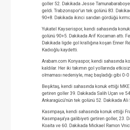
goller 52. Dakikada Jesse Tamunabaraboye
geldi. Trabzonspor’un tek golünü 83. Dakika
90+8. Dakikada ikinci sarıdan gördüğü kırmızı 
Yukatel Kayserispor, kendi sahasında konuk 
golünü 90+5. Dakikada Arif Kocaman attı. Fen
Dakikada ligde gol krallığına koşan Enner 
Kadıoğlu kaydetti.
Arabam.com Konyaspor, kendi sahasında kon
kaldılar. Her iki takımın gol yollarında etki
olmaması nedeniyle, maç başladığı gibi 0-0 
Beşiktaş, kendi sahasında konuk ettiği MKE A
getiren goller 39. Dakikada Salih Uçan ve 5
Ankaragücü’nün tek golünü 52. Dakikada Ali
Kasımpaşa, kendi sahasında konuk ettiği Fra
Kasımpaşa’ya galibiyeti getiren goller, 23.
Koaita ve 60. Dakikada Mickael Ramon Vnice