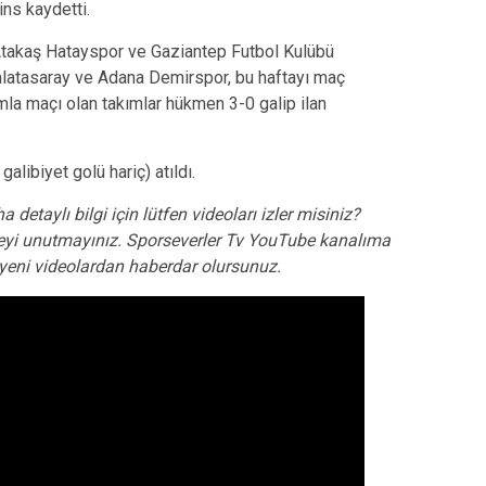
ns kaydetti.
 Atakaş Hatayspor ve Gaziantep Futbol Kulübü
Galatasaray ve Adana Demirspor, bu haftayı maç
mla maçı olan takımlar hükmen 3-0 galip ilan
libiyet golü hariç) atıldı.
a detaylı bilgi için lütfen videoları izler misiniz?
yi unutmayınız. Sporseverler Tv YouTube kanalıma
e yeni videolardan haberdar olursunuz.