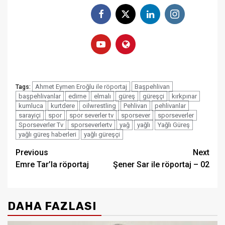
Ahmet Eymen Eroğlu ile röportaj
Başpehlivan
Tags:
başpehlivanlar
edirne
elmalı
güreş
güreşçi
kırkpınar
kumluca
kurtdere
oilwrestling
Pehlivan
pehlivanlar
sarayiçi
spor
spor severler tv
sporsever
sporseverler
Sporseverler Tv
sporseverlertv
yağ
yağlı
Yağlı Güreş
yağlı güreş haberleri
yağlı güreşçi
Post
Previous
Next
Emre Tar’la röportaj
Şener Sar ile röportaj – 02
navigation
DAHA FAZLASI