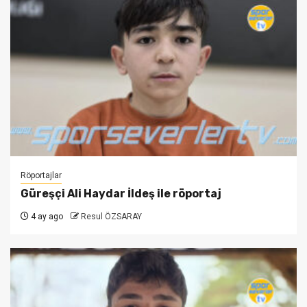
Röportajlar
Güreşçi Ali Haydar İldeş ile röportaj
4 ay ago
Resul ÖZSARAY