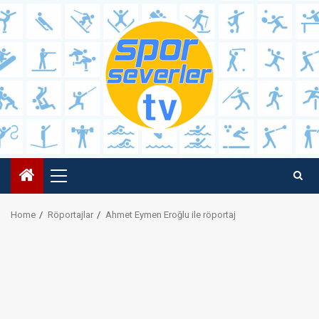
Skip
to
content
Primary
Menu
Home
Röportajlar
Ahmet Eymen Eroğlu ile röportaj