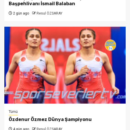
Başpehlivanı İsmail Balaban
2 gün ago
Resul ÖZSARAY
Tümü
Özdenur Özmez Dünya Şampiyonu
4 gün ago
Resul ÖZSARAY