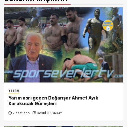
Yazılar
Yarım asrı geçen Doğanşar Ahmet Ayık
Karakucak Güreşleri
7 saat ago
Resul ÖZSARAY