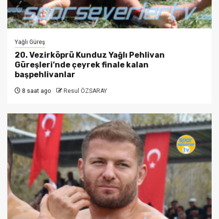
Yağlı Güreş
20. Vezirköprü Kunduz Yağlı Pehlivan
Güreşleri’nde çeyrek finale kalan
başpehlivanlar
8 saat ago
Resul ÖZSARAY