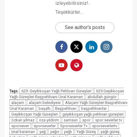
izleyebilirsiniz!..
Teşekkürler…
See author's posts
629. Geyikkoşan Yağlı Pehlivan Güreşleri
629.Geyikkoşan
Tags:
Yağlı Güreşleri Başpehlivanı Ünal Karaman
abdullah güngör
alaçam
alaçam belediyesi
Alaçam Yağlı Güreşleri Başpehlivanı
Ünal Karaman
başaltı
Başpehlivan
başpehlivanlar
Geyikkoşan Yağlı Güreşleri
geyikkoşan yağlı pehlivan güreşleri
özkan yılmaz
rıza yıldırım
samsun
spor
spor severler tv
sporsever
sporseverler
Sporseverler Tv
sporseverlertv
ünal karaman
yağ
yağcı
yağlı
Yağlı Güreş
yağlı güreş