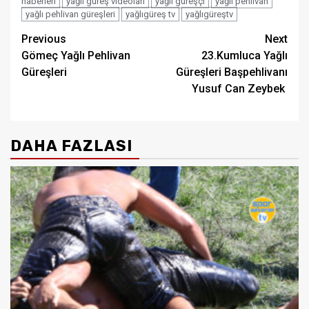
haberleri
yağlı güreş videoları
yağlı güreşçi
yağlı pehlivan
yağlı pehlivan güreşleri
yağlıgüreş tv
yağlıgüreştv
Post
Previous
Next
Gömeç Yağlı Pehlivan
23.Kumluca Yağlı
navigation
Güreşleri
Güreşleri Başpehlivanı
Yusuf Can Zeybek
DAHA FAZLASI