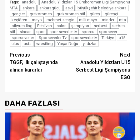
anadolu
Anadolu Yıldızları 15 Grekoromen Ligi Şampiyonu
Tags:
MTA
ankara
ankaragücü
aski
büyükşehir belediye ankara
gençler
grekoromen
grekoromen stil
güreş
güreşçi
keçiören
mayo
mehmet zengin
milli mayo
minder
mta
oilwrestling
Pehlivan
salon
şampiyon
serbest
serbest
stil
sincan
spor
spor severler tv
sporcu
sporsever
sporseverler
Sporseverler Tv
sporseverlertv
Türkiye
u15
ulus
usta
wrestling
Yaşar Doğu
yıldızlar
Post
Previous
Next
TGGF, ilk çalıştayında
Anadolu Yıldızları U15
navigation
alınan kararlar
Serbest Ligi Şampiyonu
EGO
DAHA FAZLASI