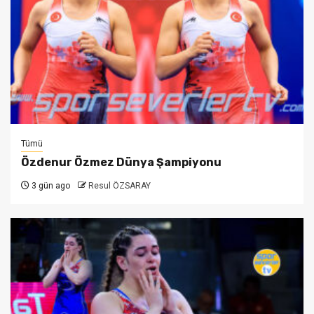
Tümü
Özdenur Özmez Dünya Şampiyonu
3 gün ago
Resul ÖZSARAY