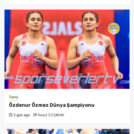
Tümü
Özdenur Özmez Dünya Şampiyonu
3 gün ago
Resul ÖZSARAY