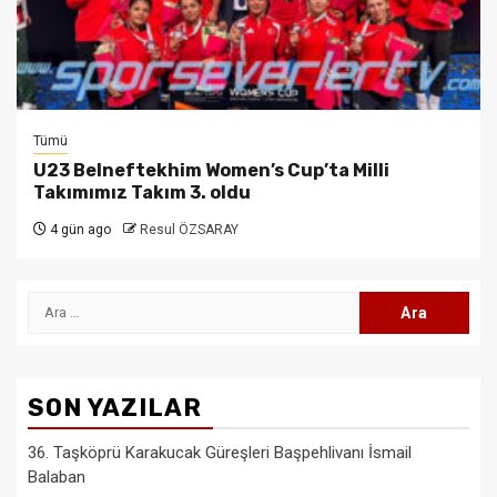
Tümü
U23 Belneftekhim Women’s Cup’ta Milli
Takımımız Takım 3. oldu
4 gün ago
Resul ÖZSARAY
Arama:
SON YAZILAR
36. Taşköprü Karakucak Güreşleri Başpehlivanı İsmail
Balaban