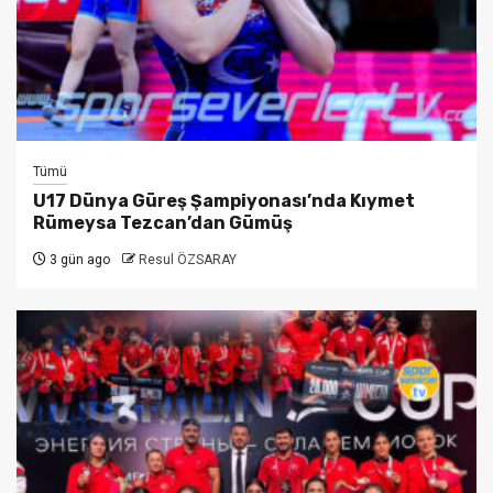
Tümü
U17 Dünya Güreş Şampiyonası’nda Kıymet
Rümeysa Tezcan’dan Gümüş
3 gün ago
Resul ÖZSARAY