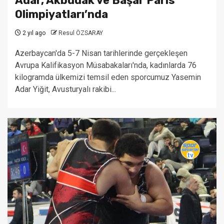
Adar, Akbudak ve Başar Paris
Olimpiyatları’nda
2 yıl ago
Resul ÖZSARAY
Azerbaycan'da 5-7 Nisan tarihlerinde gerçekleşen
Avrupa Kalifikasyon Müsabakaları'nda, kadınlarda 76
kilogramda ülkemizi temsil eden sporcumuz Yasemin
Adar Yiğit, Avusturyalı rakibi...