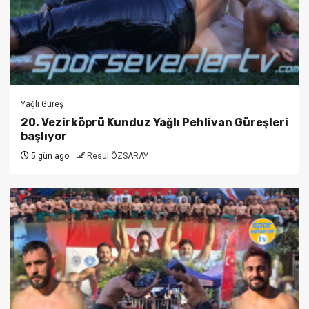
Yağlı Güreş
20. Vezirköprü Kunduz Yağlı Pehlivan Güreşleri
başlıyor
5 gün ago
Resul ÖZSARAY