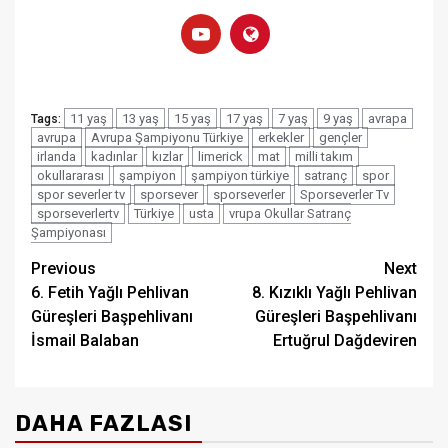
11 yaş
13 yaş
15 yaş
17 yaş
7 yaş
9 yaş
avrapa
Tags:
avrupa
Avrupa Şampiyonu Türkiye
erkekler
gençler
irlanda
kadınlar
kızlar
limerick
mat
milli takım
okullararası
şampiyon
şampiyon türkiye
satranç
spor
spor severler tv
sporsever
sporseverler
Sporseverler Tv
sporseverlertv
Türkiye
usta
vrupa Okullar Satranç
Şampiyonası
Post
Previous
Next
6. Fetih Yağlı Pehlivan
8. Kızıklı Yağlı Pehlivan
navigation
Güreşleri Başpehlivanı
Güreşleri Başpehlivanı
İsmail Balaban
Ertuğrul Dağdeviren
DAHA FAZLASI