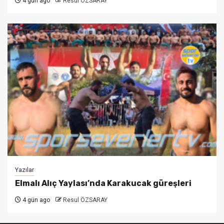
4 gün ago
Resul ÖZSARAY
Yazılar
Elmalı Alıç Yaylası’nda Karakucak güreşleri
4 gün ago
Resul ÖZSARAY