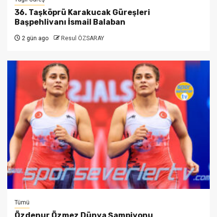
36. Taşköprü Karakucak Güreşleri
Başpehlivanı İsmail Balaban
2 gün ago
Resul ÖZSARAY
Tümü
Özdenur Özmez Dünya Şampiyonu