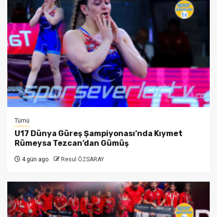
Tümü
U17 Dünya Güreş Şampiyonası’nda Kıymet
Rümeysa Tezcan’dan Gümüş
4 gün ago
Resul ÖZSARAY