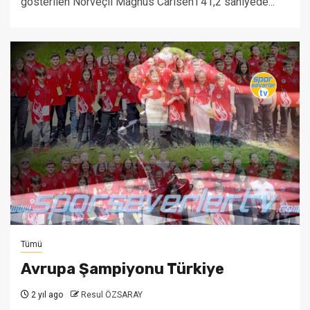
gösterilen Norveçli Magnus Carlsen’i 41,2 saniyede...
Tümü
Avrupa Şampiyonu Türkiye
2 yıl ago
Resul ÖZSARAY