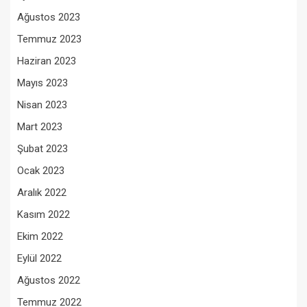
Ağustos 2023
Temmuz 2023
Haziran 2023
Mayıs 2023
Nisan 2023
Mart 2023
Şubat 2023
Ocak 2023
Aralık 2022
Kasım 2022
Ekim 2022
Eylül 2022
Ağustos 2022
Temmuz 2022