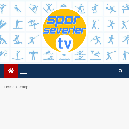
Skip
to
content
Primary
Menu
Home
avrapa