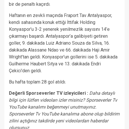
bir de penaltı kaçırdı.
Haftanın en zevkli maçında Fraport Tav Antalyaspor,
kendi sahasında konuk ettiği İttifak Holding
Konyaspor’u 3-2 yenerek yenilmezlik sayısını 14’e
çıkarmayı başardı. Antalyaspor’a galibiyeti getiren
goller, 9. dakikada Luiz Adriano Souza da Silva, 16.
dakikada Alassane Ndao ve 66. dakikada Haji Amir
Wright’tan geldi. Konyaspor’un gollerini ise 5. dakikada
Guilherme Haubert Sıtya ve 13. dakikada Endri
Çekici’den geldi.
Bu hafta toplam 28 gol atıldı.
Değerli Sporseverler TV izleyicileri :
Daha detaylı
bilgi için lütfen videoları izler misiniz? Sporseverler Tv
YouTube kanalımı beğenmeyi unutmayınız.
Sporseverler Tv YouTube kanalıma abone olup bildirim
zilini açtığınız takdirde yeni videolardan haberdar
olursunuz.