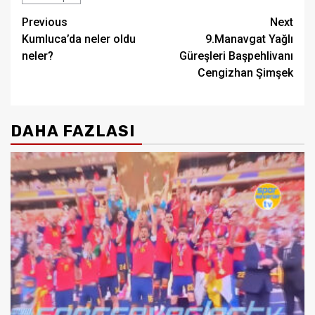
Post
Previous
Next
Kumluca’da neler oldu
9.Manavgat Yağlı
navigation
neler?
Güreşleri Başpehlivanı
Cengizhan Şimşek
DAHA FAZLASI