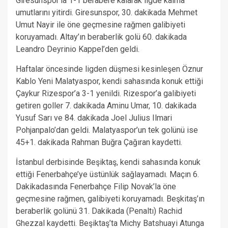
Giresunspor’la 1-1 berabere kalarak ligde kalma
umutlarını yitirdi. Giresunspor, 30. dakikada Mehmet
Umut Nayir ile öne geçmesine rağmen galibiyeti
koruyamadı. Altay’ın beraberlik golü 60. dakikada
Leandro Deyrinio Kappel’den geldi.
Haftalar öncesinde ligden düşmesi kesinleşen Öznur
Kablo Yeni Malatyaspor, kendi sahasında konuk ettiği
Çaykur Rizespor’a 3-1 yenildi. Rizespor’a galibiyeti
getiren goller 7. dakikada Aminu Umar, 10. dakikada
Yusuf Sarı ve 84. dakikada Joel Julius Ilmari
Pohjanpalo’dan geldi. Malatyaspor’un tek golünü ise
45+1. dakikada Rahman Buğra Çağıran kaydetti.
İstanbul derbisinde Beşiktaş, kendi sahasında konuk
ettiği Fenerbahçe’ye üstünlük sağlayamadı. Maçın 6.
Dakikadasında Fenerbahçe Filip Novak’la öne
geçmesine rağmen, galibiyeti koruyamadı. Beşkitaş’ın
beraberlik golünü 31. Dakikada (Penaltı) Rachid
Ghezzal kaydetti. Beşiktaş’ta Michy Batshuayi Atunga