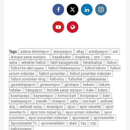
adana demirspor
alanyaspor
altay
antalyaspor
aut
Tags:
Avrupa yarışı sürüyor…
başakşehir
beşiktaş
çim
çim
saha
erkekler futbol
fatih karagümrük
fenerbahçe
futbol
futbol bir akıl oyunu
futbol federasyonu
futbol takımı
futbol
yorum videoları
futbol yorumları
futbol yorumları videoları
futbol yorumları vlog
futbolcu
futbolist
galatasaray
gaziantepspor
giresunspor
göztepe
hakem
hakem
hataları
hatayspor
ikincilik yarışı sürüyor
kale
kaleci
kasımpaşa
kayserispor
kırmızı kart
konyaspor
lider
malatyaspor
penaltı
rizespor
saha
sarı kart
serbest
atış
serbest vuruş
sivasspor
spor
spor severler
spor
severler tv
spor toto süper lig
spor yorum videoları
spor
yorumları
spor yorumları videoları
sporsever
sporseverler
Sporseverler Tv
sporseverlertv
stad
taç
top
trabzonspor