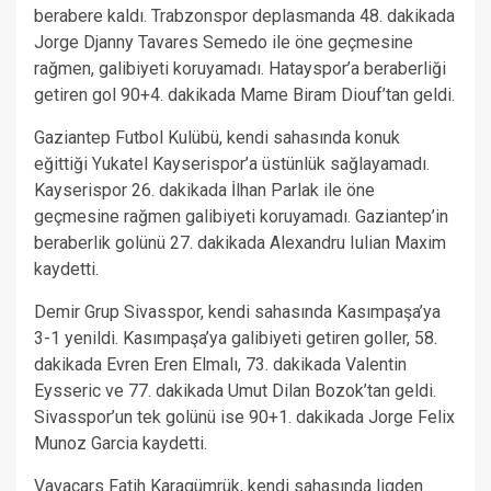
berabere kaldı. Trabzonspor deplasmanda 48. dakikada
Jorge Djanny Tavares Semedo ile öne geçmesine
rağmen, galibiyeti koruyamadı. Hatayspor’a beraberliği
getiren gol 90+4. dakikada Mame Biram Diouf’tan geldi.
Gaziantep Futbol Kulübü, kendi sahasında konuk
eğittiği Yukatel Kayserispor’a üstünlük sağlayamadı.
Kayserispor 26. dakikada İlhan Parlak ile öne
geçmesine rağmen galibiyeti koruyamadı. Gaziantep’in
beraberlik golünü 27. dakikada Alexandru Iulian Maxim
kaydetti.
Demir Grup Sivasspor, kendi sahasında Kasımpaşa’ya
3-1 yenildi. Kasımpaşa’ya galibiyeti getiren goller, 58.
dakikada Evren Eren Elmalı, 73. dakikada Valentin
Eysseric ve 77. dakikada Umut Dilan Bozok’tan geldi.
Sivasspor’un tek golünü ise 90+1. dakikada Jorge Felix
Munoz Garcia kaydetti.
Vavacars Fatih Karagümrük, kendi sahasında ligden