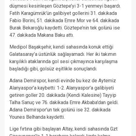
düşmesi kesinleşen Göztepe’yi 3-1 yenmeyi başardı.
Fatih Karagümrük’ün galibiyet gollerini 31. dakikada
Fabio Borini, 51. dakikada Emre Mor ve 64. dakikada
Burak Bekaroğlu kaydetti. Göztepe’nin tek golünü ise
47. dakikada Makana Baku attı.
Medipol Başakşehir, kendi sahasında konuk ettiği
Galatasaray’a üstünlük sağlayamadı. Her iki takımın
karşılıklı ataklarında gol sesi çıkmayınca karşılaşma
başladığı gibi, golsüz eşitlikle sonuçlandı.
Adana Demirspor, kendi evinde bu kez de Aytemiz
Alanyaspor’a kaybetti: 1-2. Alanyaspor’a galibiyeti
getiren goller 20. dakikada (Kendi Kalesine) Tayyip
Talha Sanuç ve 76. dakikada Emre Akbaba’dan geldi.
Adana Demirspor’un tek golünü ise 32. dakikada
Younes Belhanda kaydetti.
Lige fırtına gibi başlayan Altay, kendi sahasında Gzt