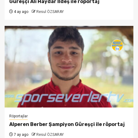
Güreşçi Ali Haydar İldeş ile röportaj
4 ay ago
Resul ÖZSARAY
Röportajlar
Alperen Berber Şampiyon Güreşçi ile röportaj
7 ay ago
Resul ÖZSARAY