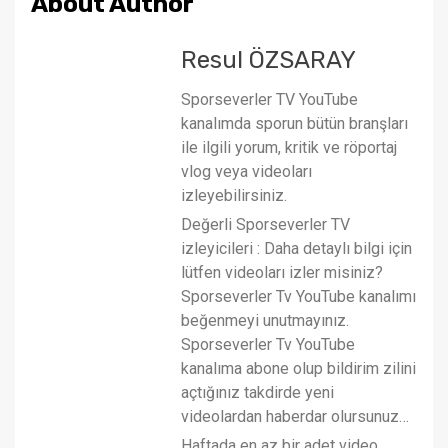
About Author
Resul ÖZSARAY
Sporseverler TV YouTube
kanalımda sporun bütün branşları
ile ilgili yorum, kritik ve röportaj
vlog veya videoları
izleyebilirsiniz.
Değerli Sporseverler TV
izleyicileri : Daha detaylı bilgi için
lütfen videoları izler misiniz?
Sporseverler Tv YouTube kanalımı
beğenmeyi unutmayınız.
Sporseverler Tv YouTube
kanalıma abone olup bildirim zilini
açtığınız takdirde yeni
videolardan haberdar olursunuz…
Haftada en az bir adet video