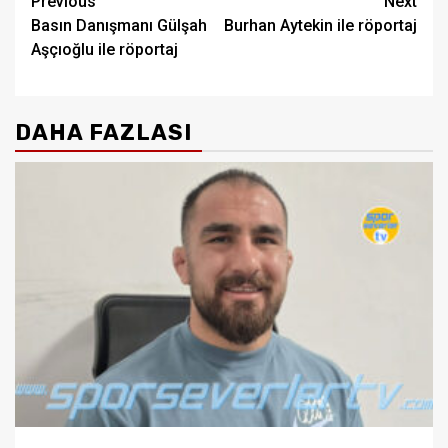
Post
Previous
Next
Basın Danışmanı Gülşah
Burhan Aytekin ile röportaj
navigation
Aşçıoğlu ile röportaj
DAHA FAZLASI