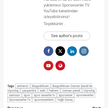
yüklemesi Sporseverler TV
YouTube kanalımdan
izleyebilirsiniz!..
Teşekkürler…
See author's posts
antrenör
Başpehlivan
Başpehlivan Osman Şenel ile
Tags:
röportaj
çarşamba
eski
hakem
osman şenel
röportaj
samsun
spor
spor severler tv
sporsever
sporseverler
Sporseverler Tv
sporseverlertv
Yağlı Güreş