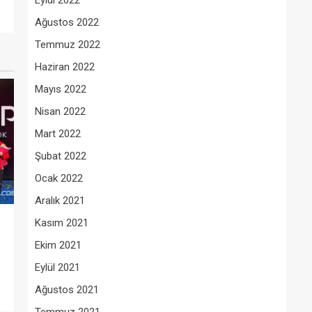
Eylül 2022
Ağustos 2022
Temmuz 2022
Haziran 2022
Mayıs 2022
Nisan 2022
Mart 2022
Şubat 2022
Ocak 2022
Aralık 2021
Kasım 2021
Ekim 2021
Eylül 2021
Ağustos 2021