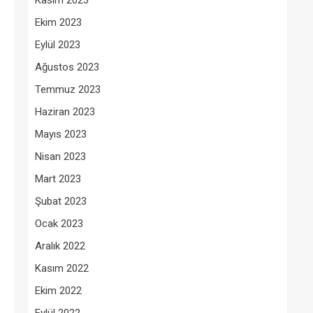
Kasım 2023
Ekim 2023
Eylül 2023
Ağustos 2023
Temmuz 2023
Haziran 2023
Mayıs 2023
Nisan 2023
Mart 2023
Şubat 2023
Ocak 2023
Aralık 2022
Kasım 2022
Ekim 2022