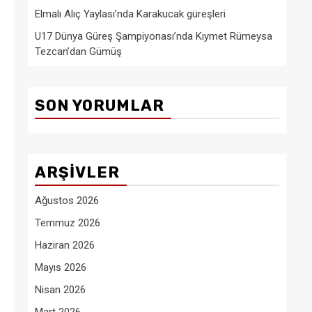
Elmalı Alıç Yaylası’nda Karakucak güreşleri
U17 Dünya Güreş Şampiyonası’nda Kıymet Rümeysa
Tezcan’dan Gümüş
SON YORUMLAR
ARŞIVLER
Ağustos 2026
Temmuz 2026
Haziran 2026
Mayıs 2026
Nisan 2026