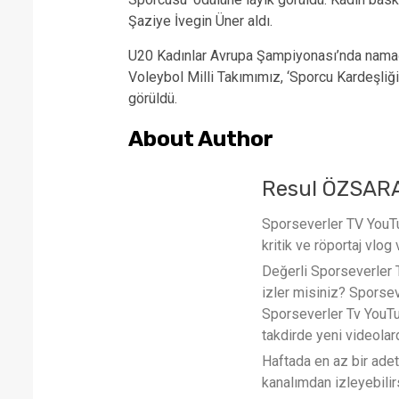
Şaziye İvegin Üner aldı.
U20 Kadınlar Avrupa Şampiyonası’nda namağ
Voleybol Milli Takımımız, ‘Sporcu Kardeşliğ
görüldü.
About Author
Resul ÖZSAR
Sporseverler TV YouTub
kritik ve röportaj vlog 
Değerli Sporseverler TV
izler misiniz? Sporse
Sporseverler Tv YouTub
takdirde yeni videola
Haftada en az bir ade
kanalımdan izleyebilirs