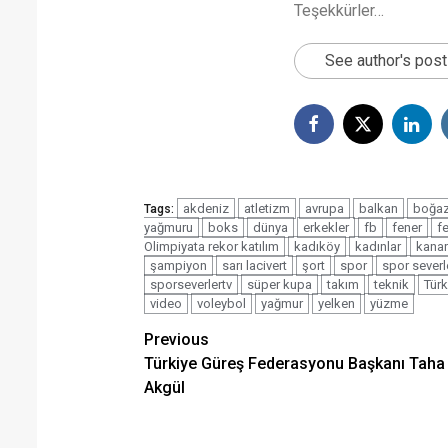
Teşekkürler…
See author's pos
akdeniz
atletizm
avrupa
balkan
boğaz
Tags:
yağmuru
boks
dünya
erkekler
fb
fener
f
Olimpiyata rekor katılım
kadıköy
kadınlar
kanar
şampiyon
sarı lacivert
şort
spor
spor severle
sporseverlertv
süper kupa
takım
teknik
Türk
video
voleybol
yağmur
yelken
yüzme
Post
Previous
Türkiye Güreş Federasyonu Başkanı Taha
navigation
Akgül