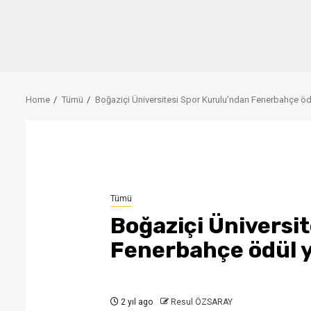
Home
Tümü
Boğaziçi Üniversitesi Spor Kurulu’ndan Fenerbahçe ö
Tümü
Boğaziçi Üniversi
Fenerbahçe ödül
2 yıl ago
Resul ÖZSARAY