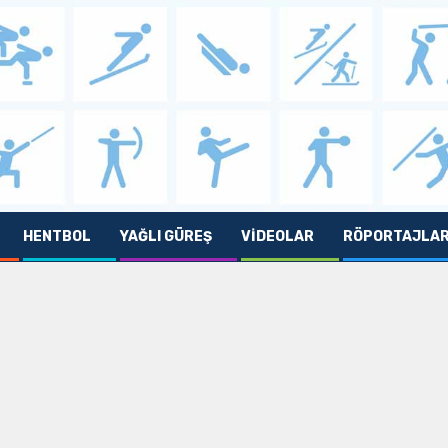
HENTBOL
YAĞLI GÜREŞ
VIDEOLAR
RÖPORTAJLA