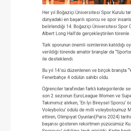
Her yıl Boğaziçi Üniversitesi Spor Kurulu tar
dünyadaki en başarılı sporcu ve spor insanlar
belirlendiği 14. Boğaziçi Üniversitesi Spor
Albert Long Hall’de gerçekleştirilen törenle 
Türk sporunun önemli isimlerinin katıldığı 
verildiği törende amatör branşlar da “Sport
ile desteklendi.
Bu yıl 14.’sü düzenlenen ve birçok branşta “
Fenerbahçe 4 ödülün sahibi oldu.
Öğrenciler tarafından farklı kategorilerde se
son 2 sezonun EuroLeague Women ve Supe
Takımımız alırken, ‘En İyi Bireysel Sporcu’ ö
Voleybolcu’ ödülü de milli voleybolcumuz Me
ettiren, Olimpiyat Oyunları(Paris 2024) tari
başarısı gösteren rekortmen yüzücümüz Kuzey
Sporcusu’ ödülüne layık görüldü. Kadın bas