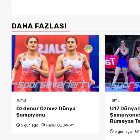
DAHA FAZLASI
Tümü
Tümü
Özdenur Özmez Dünya
U17 Dünya 
Şampiyonu
Şampiyonas
Rümeysa T
5 gün ago
Resul ÖZSARAY
5 gün ago