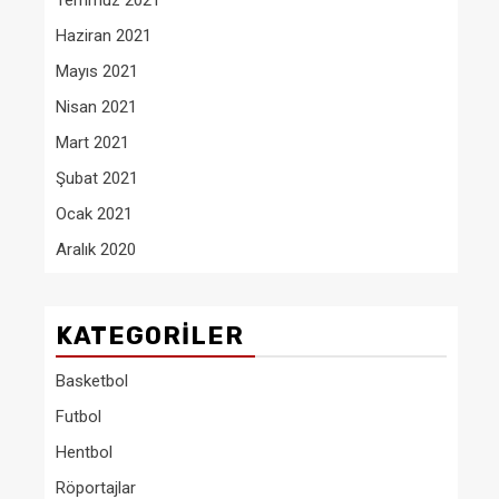
Temmuz 2021
Haziran 2021
Mayıs 2021
Nisan 2021
Mart 2021
Şubat 2021
Ocak 2021
Aralık 2020
KATEGORILER
Basketbol
Futbol
Hentbol
Röportajlar