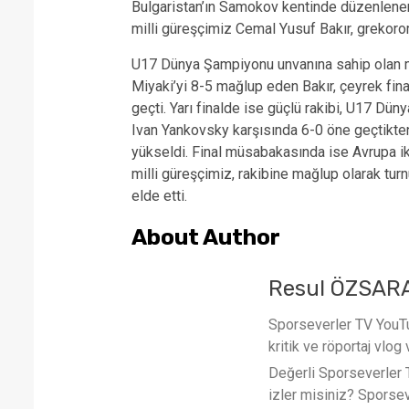
Bulgaristan’ın Samokov kentinde düzenlen
milli güreşçimiz Cemal Yusuf Bakır, grekor
U17 Dünya Şampiyonu unvanına sahip olan mi
Miyaki’yi 8-5 mağlup eden Bakır, çeyrek fi
geçti. Yarı finalde ise güçlü rakibi, U17 D
Ivan Yankovsky karşısında 6-0 öne geçtikten
yükseldi. Final müsabakasında ise Avrupa iki
milli güreşçimiz, rakibine mağlup olarak turn
elde etti.
About Author
Resul ÖZSAR
Sporseverler TV YouTub
kritik ve röportaj vlog 
Değerli Sporseverler TV
izler misiniz? Sporse