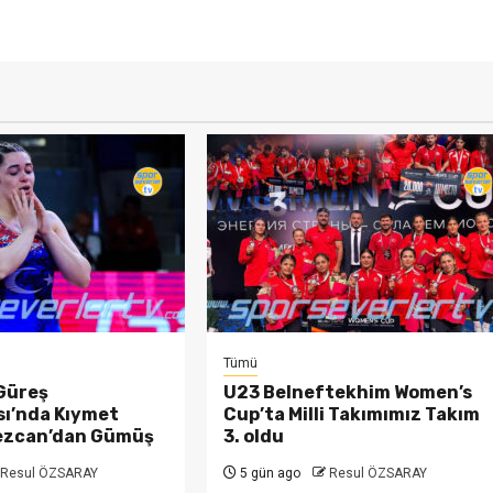
Tümü
Güreş
U23 Belneftekhim Women’s
ı’nda Kıymet
Cup’ta Milli Takımımız Takım
ezcan’dan Gümüş
3. oldu
Resul ÖZSARAY
5 gün ago
Resul ÖZSARAY