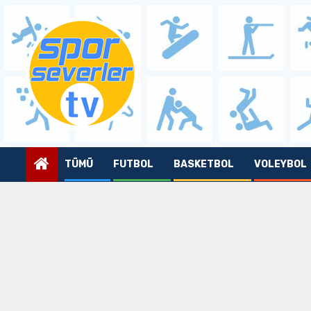
Skip
to
content
TÜMÜ
FUTBOL
BASKETBOL
VOLEYBOL