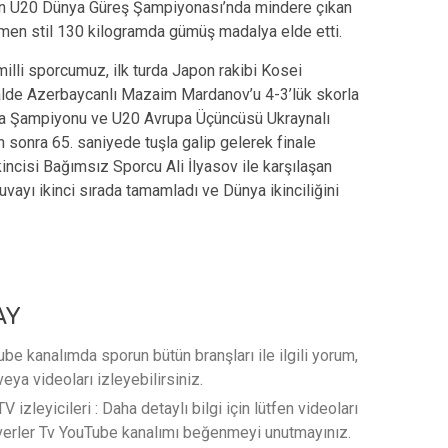
en U20 Dünya Güreş Şampiyonası’nda mindere çıkan
omen stil 130 kilogramda gümüş madalya elde etti.
lli sporcumuz, ilk turda Japon rakibi Kosei
nalde Azerbaycanlı Mazaim Mardanov’u 4-3’lük skorla
ünya Şampiyonu ve U20 Avrupa Üçüncüsü Ukraynalı
 sonra 65. saniyede tuşla galip gelerek finale
ncisi Bağımsız Sporcu Ali İlyasov ile karşılaşan
uvayı ikinci sırada tamamladı ve Dünya ikinciliğini
AY
e kanalımda sporun bütün branşları ile ilgili yorum,
veya videoları izleyebilirsiniz.
 izleyicileri : Daha detaylı bilgi için lütfen videoları
verler Tv YouTube kanalımı beğenmeyi unutmayınız.