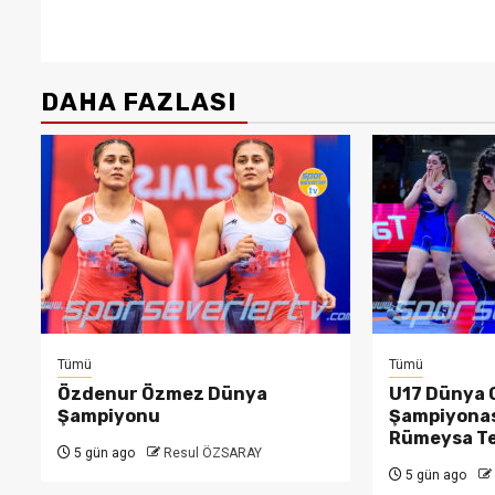
DAHA FAZLASI
Tümü
Tümü
Özdenur Özmez Dünya
U17 Dünya 
Şampiyonu
Şampiyonas
Rümeysa T
5 gün ago
Resul ÖZSARAY
5 gün ago