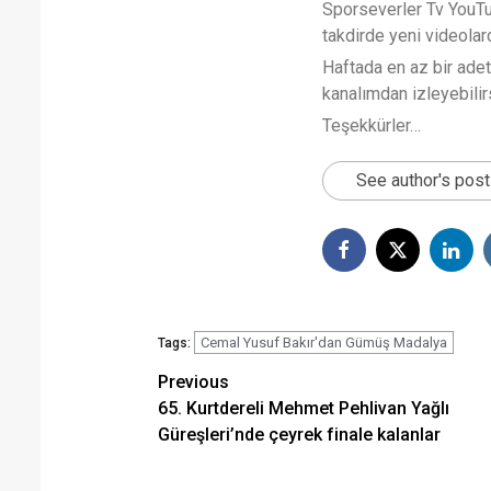
Sporseverler Tv YouTub
takdirde yeni videola
Haftada en az bir ade
kanalımdan izleyebilirs
Teşekkürler…
See author's pos
Cemal Yusuf Bakır'dan Gümüş Madalya
Tags:
Post
Previous
65. Kurtdereli Mehmet Pehlivan Yağlı
navigation
Güreşleri’nde çeyrek finale kalanlar