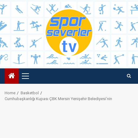
Skip
to
content
Primary
Menu
Home
Basketbol
Cumhubaşkanlığı Kupası ÇBK Mersin Yenişehir Belediyesi’nin