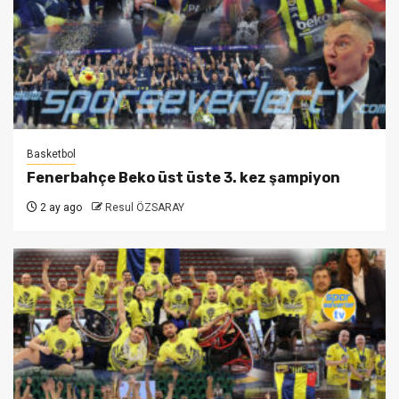
Basketbol
Fenerbahçe Beko üst üste 3. kez şampiyon
2 ay ago
Resul ÖZSARAY