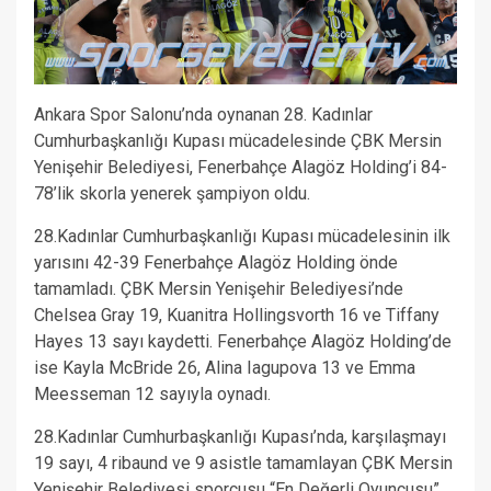
Ankara Spor Salonu’nda oynanan 28. Kadınlar
Cumhurbaşkanlığı Kupası mücadelesinde ÇBK Mersin
Yenişehir Belediyesi, Fenerbahçe Alagöz Holding’i 84-
78’lik skorla yenerek şampiyon oldu.
28.Kadınlar Cumhurbaşkanlığı Kupası mücadelesinin ilk
yarısını 42-39 Fenerbahçe Alagöz Holding önde
tamamladı. ÇBK Mersin Yenişehir Belediyesi’nde
Chelsea Gray 19, Kuanitra Hollingsvorth 16 ve Tiffany
Hayes 13 sayı kaydetti. Fenerbahçe Alagöz Holding’de
ise Kayla McBride 26, Alina Iagupova 13 ve Emma
Meesseman 12 sayıyla oynadı.
28.Kadınlar Cumhurbaşkanlığı Kupası’nda, karşılaşmayı
19 sayı, 4 ribaund ve 9 asistle tamamlayan ÇBK Mersin
Yenişehir Belediyesi sporcusu “En Değerli Oyuncusu”