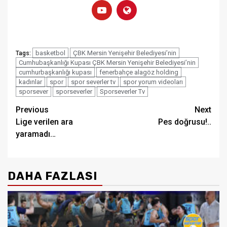
basketbol
ÇBK Mersin Yenişehir Belediyesi’nin
Tags:
Cumhubaşkanlığı Kupası ÇBK Mersin Yenişehir Belediyesi’nin
cumhurbaşkanlığı kupası
fenerbahçe alagöz holding
kadınlar
spor
spor severler tv
spor yorum videoları
sporsever
sporseverler
Sporseverler Tv
Post
Previous
Next
Lige verilen ara
Pes doğrusu!..
navigation
yaramadı…
DAHA FAZLASI