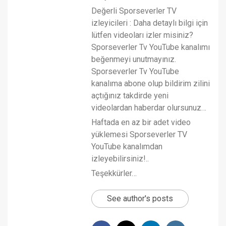
Değerli Sporseverler TV
izleyicileri : Daha detaylı bilgi için
lütfen videoları izler misiniz?
Sporseverler Tv YouTube kanalımı
beğenmeyi unutmayınız.
Sporseverler Tv YouTube
kanalıma abone olup bildirim zilini
açtığınız takdirde yeni
videolardan haberdar olursunuz…
Haftada en az bir adet video
yüklemesi Sporseverler TV
YouTube kanalımdan
izleyebilirsiniz!..
Teşekkürler…
See author's posts