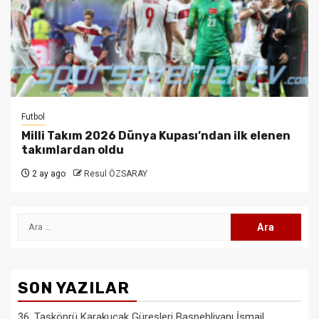
Futbol
Milli Takım 2026 Dünya Kupası’ndan ilk elenen
takımlardan oldu
2 ay ago
Resul ÖZSARAY
Arama:
SON YAZILAR
36. Taşköprü Karakucak Güreşleri Başpehlivanı İsmail