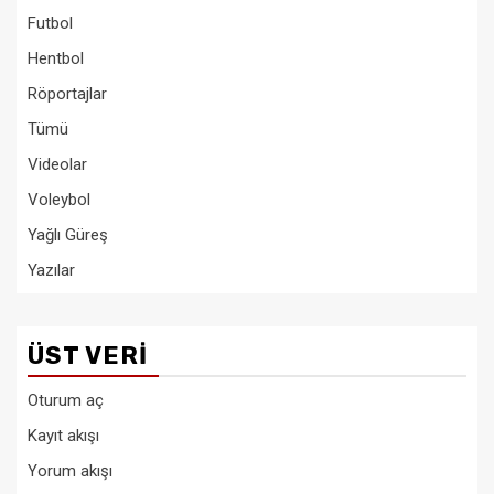
Futbol
Hentbol
Röportajlar
Tümü
Videolar
Voleybol
Yağlı Güreş
Yazılar
ÜST VERI
Oturum aç
Kayıt akışı
Yorum akışı