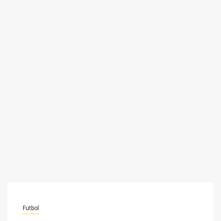
Futbol