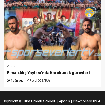
Yazılar
Elmalı Alıç Yaylası’nda Karakucak güreşleri
4 gün ago
Resul ÖZSARAY
Copyright © Tüm Hakları Saklıdır. | AjansR
|
Newsphere
by AF