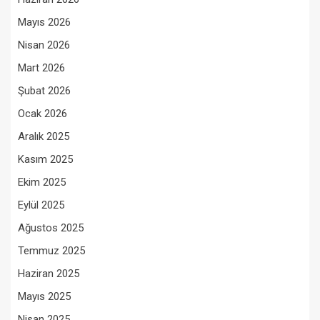
Mayıs 2026
Nisan 2026
Mart 2026
Şubat 2026
Ocak 2026
Aralık 2025
Kasım 2025
Ekim 2025
Eylül 2025
Ağustos 2025
Temmuz 2025
Haziran 2025
Mayıs 2025
Nisan 2025