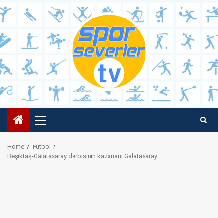
Skip
to
content
Primary
Menu
Home
Futbol
Beşiktaş-Galatasaray derbisinin kazananı Galatasaray