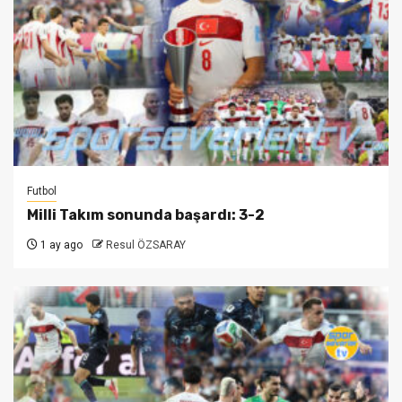
Futbol
Milli Takım sonunda başardı: 3-2
1 ay ago
Resul ÖZSARAY