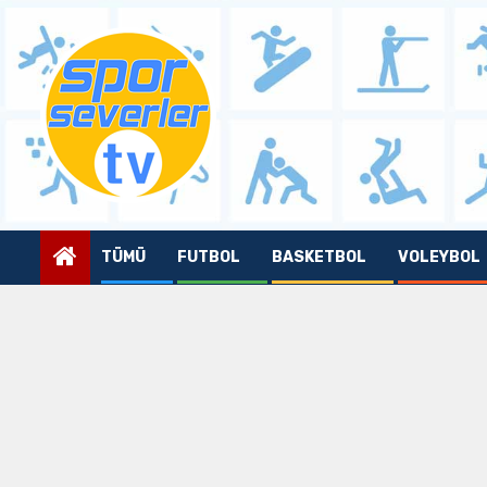
Skip
to
content
TÜMÜ
FUTBOL
BASKETBOL
VOLEYBOL