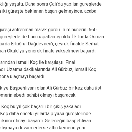
ığı yaşattı. Daha sonra Çalı’da yapılan güreşlerde
an iki güreşte beklenen başarı gelmeyince, acaba
güreşi antrenman olarak gördü. Tüm hünerini 660.
ğı güreşlerle de bunu ispatlamış oldu. İlk turda Osman
 turda Ertuğrul Dağdeviren’i, çeyrek finalde Serhat
rhan Okulu’yu yenerek finale yükselmeyi başardı.
arından İsmail Koç ile karşılaştı. Final
ı. Uzatma dakikalarında Ali Gürbüz, İsmail Koç
sona ulaşmayı başardı.
rkiye Başpehlivanı olan Ali Gürbüz bir kez daha üst
 kemerin ebedi sahibi olmayı başaracak.
oç bu yıl çok başarılı bir çıkış yakaladı.
 Koç daha önceki yıllarda piyasa güreşlerinde
efa ikinci olmayı başardı. Geleceğin başpehlivan
 çalışmaya devam ederse altın kemerin yeni