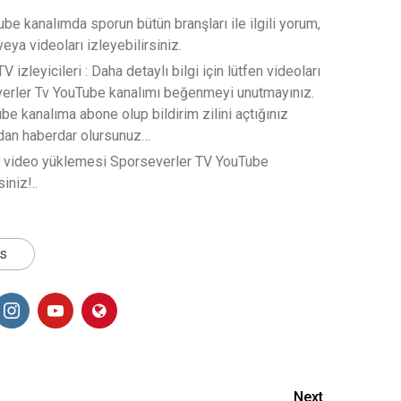
e kanalımda sporun bütün branşları ile ilgili yorum,
veya videoları izleyebilirsiniz.
 izleyicileri : Daha detaylı bilgi için lütfen videoları
verler Tv YouTube kanalımı beğenmeyi unutmayınız.
e kanalıma abone olup bildirim zilini açtığınız
rdan haberdar olursunuz…
t video yüklemesi Sporseverler TV YouTube
iniz!..
ts
Next