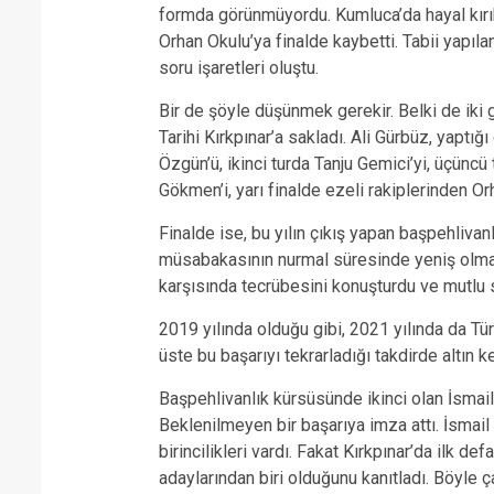
formda görünmüyordu. Kumluca’da hayal kırıkl
Orhan Okulu’ya finalde kaybetti. Tabii yapıl
soru işaretleri oluştu.
Bir de şöyle düşünmek gerekir. Belki de iki 
Tarihi Kırkpınar’a sakladı. Ali Gürbüz, yaptı
Özgün’ü, ikinci turda Tanju Gemici’yi, üçüncü
Gökmen’i, yarı finalde ezeli rakiplerinden O
Finalde ise, bu yılın çıkış yapan başpehlivanl
müsabakasının nurmal süresinde yeniş olmad
karşısında tecrübesini konuşturdu ve mutlu 
2019 yılında olduğu gibi, 2021 yılında da Tü
üste bu başarıyı tekrarladığı takdirde altın
Başpehlivanlık kürsüsünde ikinci olan İsmail K
Beklenilmeyen bir başarıya imza attı. İsmail
birincilikleri vardı. Fakat Kırkpınar’da ilk d
adaylarından biri olduğunu kanıtladı. Böyle