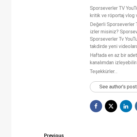
Sporseverler TV YouTub
kritik ve röportaj vlog 
Değerli Sporseverler TV
izler misiniz? Sporse
Sporseverler Tv YouTub
takdirde yeni videola
Haftada en az bir ade
kanalımdan izleyebilirs
Teşekkürler…
See author's pos
Post
Previous