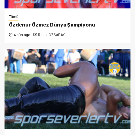
Tümü
Özdenur Özmez Dünya Şampiyonu
4 gün ago
Resul ÖZSARAY