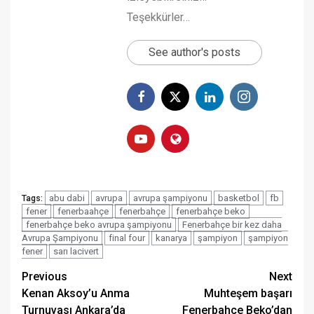
Teşekkürler…
See author's posts
abu dabi
avrupa
avrupa şampiyonu
basketbol
fb
Tags:
fener
fenerbaahçe
fenerbahçe
fenerbahçe beko
fenerbahçe beko avrupa şampiyonu
Fenerbahçe bir kez daha
Avrupa Şampiyonu
final four
kanarya
şampiyon
şampiyon
fener
sarı lacivert
Post
Previous
Next
Kenan Aksoy’u Anma
Muhteşem başarı
navigation
Turnuvası Ankara’da
Fenerbahçe Beko’dan