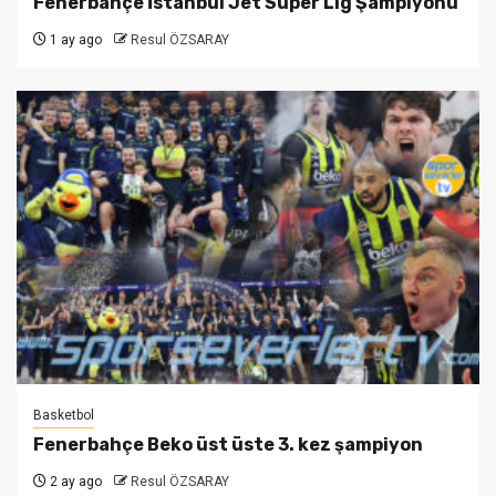
Fenerbahçe İstanbul Jet Süper Lig Şampiyonu
1 ay ago
Resul ÖZSARAY
Basketbol
Fenerbahçe Beko üst üste 3. kez şampiyon
2 ay ago
Resul ÖZSARAY