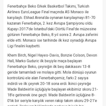
Fenerbahçe Beko Erkek Basketbol Takımı, Turkish
Airlines EuroLeague Final maçında AS Monaco ile
karşılaştı. Etihad Arena’da oynanan karşılaşmayı 81-70
kazanan Fenerbahçe, 2. kez Avrupa Şampiyonu oldu.
Kupayı 2017’de İstanbul’daki Dörtlü Final’de müzesine
götüren Fenerbahçe Beko, 8 yıl sonra 2. Avrupa zaferini
elde etti. Monaco ise tarihinde ilk kez oynadığı Avrupa
Ligi finalini kaybetti.
Khem Birch, Nigel Hayes-Davis, Bonzie Colson, Devon
Hall, Marko Guduric ilk beşiyle maça başlayan
Fenerbahçe Beko, çeyreğin ilk beş dakikasını 13-8
geride tamamladı ve molaya gitti. Mola dönüşü oyunun
kontrolünü ele alan Fenerbahçemiz, farkı 2 sayıya
indirdi ve ilk çeyrek 20-18 sona erdi. İkinci çeyreğe
Wade Baldwin’in üçlüğüyle başlayan ekibimiz skoru 21-
18’e getirerek öne geçti. Wade Baldwin’in üçlüğüne 8-
0’lık bir seriyle karşılık veren rakip takım skoru 29-21’e