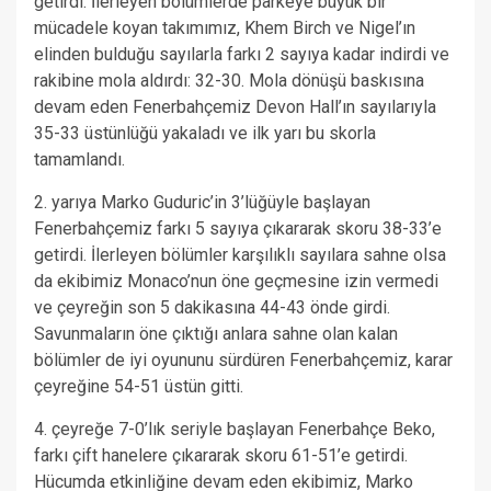
getirdi. İlerleyen bölümlerde parkeye büyük bir
mücadele koyan takımımız, Khem Birch ve Nigel’ın
elinden bulduğu sayılarla farkı 2 sayıya kadar indirdi ve
rakibine mola aldırdı: 32-30. Mola dönüşü baskısına
devam eden Fenerbahçemiz Devon Hall’ın sayılarıyla
35-33 üstünlüğü yakaladı ve ilk yarı bu skorla
tamamlandı.
2. yarıya Marko Guduric’in 3’lüğüyle başlayan
Fenerbahçemiz farkı 5 sayıya çıkararak skoru 38-33’e
getirdi. İlerleyen bölümler karşılıklı sayılara sahne olsa
da ekibimiz Monaco’nun öne geçmesine izin vermedi
ve çeyreğin son 5 dakikasına 44-43 önde girdi.
Savunmaların öne çıktığı anlara sahne olan kalan
bölümler de iyi oyununu sürdüren Fenerbahçemiz, karar
çeyreğine 54-51 üstün gitti.
4. çeyreğe 7-0’lık seriyle başlayan Fenerbahçe Beko,
farkı çift hanelere çıkararak skoru 61-51’e getirdi.
Hücumda etkinliğine devam eden ekibimiz, Marko