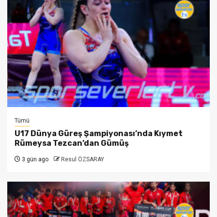
Tümü
U17 Dünya Güreş Şampiyonası’nda Kıymet
Rümeysa Tezcan’dan Gümüş
3 gün ago
Resul ÖZSARAY