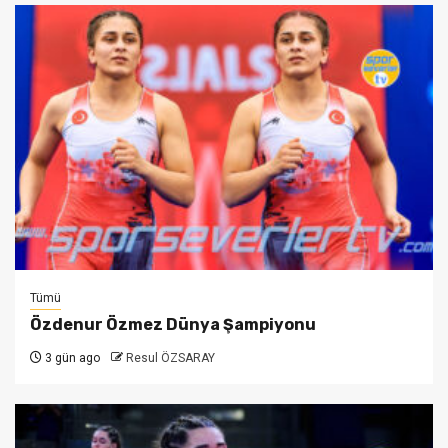
Tümü
Özdenur Özmez Dünya Şampiyonu
3 gün ago
Resul ÖZSARAY