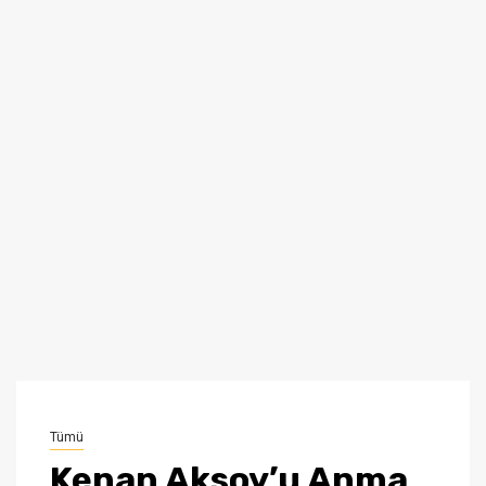
Tümü
Kenan Aksoy’u Anma