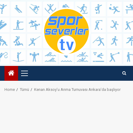
Skip
to
content
Primary
Menu
Home
Tümü
Kenan Aksoy’u Anma Turnuvası Ankara’da başlıyor