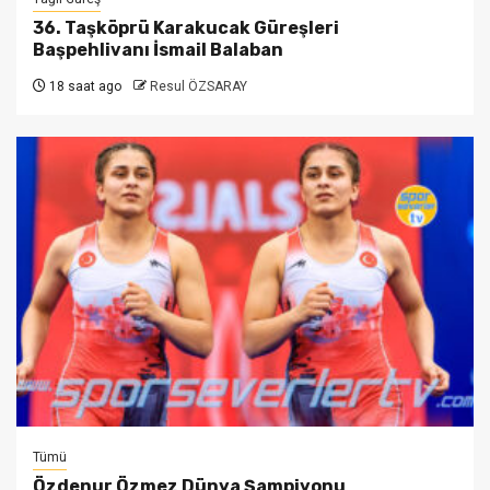
36. Taşköprü Karakucak Güreşleri
Başpehlivanı İsmail Balaban
18 saat ago
Resul ÖZSARAY
Tümü
Özdenur Özmez Dünya Şampiyonu