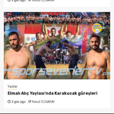
3 gün ago
Resul ÖZSARAY
Yazılar
Elmalı Alıç Yaylası’nda Karakucak güreşleri
3 gün ago
Resul ÖZSARAY