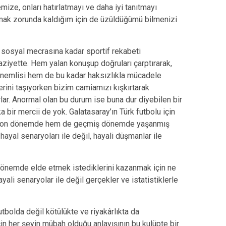
mize, onları hatırlatmayı ve daha iyi tanıtmayı
pmak zorunda kaldığım için de üzüldüğümü bilmenizi
e sosyal mecrasına kadar sportif rekabeti
aziyette. Hem yalan konuşup doğruları çarptırarak,
 önemlisi hem de bu kadar haksızlıkla mücadele
erini taşıyorken bizim camiamızı kışkırtarak
orlar. Anormal olan bu durum ise buna dur diyebilen bir
 bir mercii de yok. Galatasaray’ın Türk futbolu için
m son dönemde hem de geçmiş dönemde yaşanmış
 hayal senaryoları ile değil, hayali düşmanlar ile
 dönemde elde etmek istediklerini kazanmak için ne
yali senaryolar ile değil gerçekler ve istatistiklerle
bolda değil kötülükte ve riyakârlıkta da
n her şeyin mübah olduğu anlayışının bu kulüpte bir