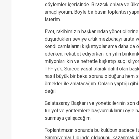
söylemler içerisinde. Birazcık onlara ve ülke
amaçlıyorum. Böyle bir basın toplantısı ya
isterim.
Evet, rakibimizin başkanından yöneticilerin
düşürdükleri seviye artık mezbahayı aratır v
kendi camialarını kışkırtıyolar ama daha da
ederken, rekabet ediyorken, on yılın birikiml
milyonları kin ve nefretle kışkırtıp suç işliy
TFF yok. Sürece yasal olarak dahil olan başka
nasıl büyük bir beka sorunu olduğunu he
örnekler ile anlatacağım. Onların yaptığı gibi
değil.
Galatasaray Başkanı ve yöneticilerinin son
tür yol ve yöntemlere başvurduklarını öyle ha
sunmaya çalışacağım.
Toplantımızın sonunda bu kulübün sadece fut
Şampiyonlar Ligi’nde olduğunu, kazanmak içi