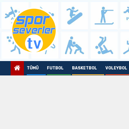
Skip
to
content
TÜMÜ
FUTBOL
BASKETBOL
VOLEYBOL