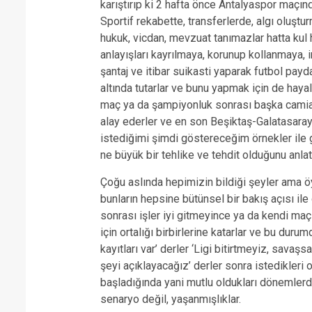
karıştırıp ki 2 hafta önce Antalyaspor maçın
Sportif rekabette, transferlerde, algı oluştu
hukuk, vicdan, mevzuat tanımazlar hatta kul
anlayışları kayrılmaya, korunup kollanmaya, im
şantaj ve itibar suikasti yaparak futbol payd
altında tutarlar ve bunu yapmak için de hayali
maç ya da şampiyonluk sonrası başka camiala
alay ederler ve en son Beşiktaş-Galatasara
istediğimi şimdi göstereceğim örnekler ile 
ne büyük bir tehlike ve tehdit olduğunu anl
Çoğu aslında hepimizin bildiği şeyler ama öyl
bunların hepsine bütünsel bir bakış açısı i
sonrası işler iyi gitmeyince ya da kendi maç
için ortalığı birbirlerine katarlar ve bu duru
kayıtları var’ derler ‘Ligi bitirtmeyiz, savaşs
şeyi açıklayacağız’ derler sonra istedikleri o
başladığında yani mutlu oldukları dönemlerde ‘
senaryo değil, yaşanmışlıklar.