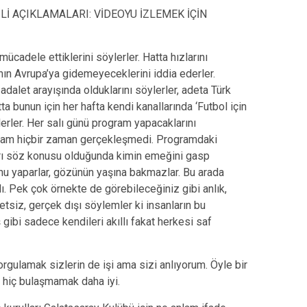
Lİ AÇIKLAMALARI: VİDEOYU İZLEMEK İÇİN
mücadele ettiklerini söylerler. Hatta hızlarını
nın Avrupa’ya gidemeyeceklerini iddia ederler.
adalet arayışında olduklarını söylerler, adeta Türk
ta bunun için her hafta kendi kanallarında ‘Futbol için
lerler. Her salı günü program yapacaklarını
ogram hiçbir zaman gerçekleşmedi. Programdaki
arı söz konusu olduğunda kimin emeğini gasp
u yaparlar, gözünün yaşına bakmazlar. Bu arada
. Pek çok örnekte de görebileceğiniz gibi anlık,
tsiz, gerçek dışı söylemler ki insanların bu
ibi sadece kendileri akıllı fakat herkesi saf
rgulamak sizlerin de işi ama sizi anlıyorum. Öyle bir
, hiç bulaşmamak daha iyi.