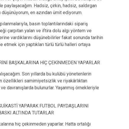
ile paylaşacağım. Hadsiz, çirkin, hadsiz, saldırgan
ızı düşünüyorum, en azından ümit ediyorum.
ılanmalarıyla, basın toplantılarındaki sipariş
ği çarpıtan yalan ve iftira dolu algı yöntem ve
lerine vardıklarını düşünebilirler fakat sonunda tarihin
de etmek için yaptıkları türlü türlü halleri ortaya
RİNİ BAŞKALARINA HİÇ ÇEKİNMEDEN YAPARLAR
lışacağım. Son yıllarda bu kulübü yönetenlerin
 özellikleri samimiyetsizlik ve riyakârlıktan
 ve davranışlarda bulunurlar. Yaşanmış örnekleriyle
 SUİKASTİ YAPARAK FUTBOL PAYDAŞLARINI
BASKI ALTINDA TUTARLAR
alarına hiç çekinmeden yaparlar. Hatta ortalığı