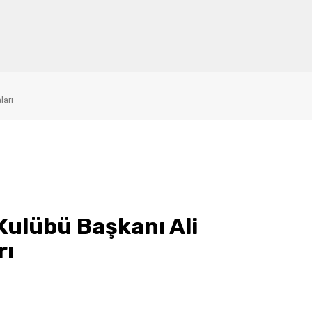
ları
ulübü Başkanı Ali
rı