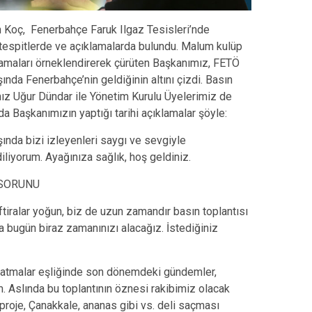
m Koç, Fenerbahçe Faruk Ilgaz Tesisleri’nde
 tespitlerde ve açıklamalarda bulundu. Malum kulüp
ıklamaları örneklendirerek çürüten Başkanımız, FETÖ
şında Fenerbahçe’nin geldiğinin altını çizdi. Basın
ız Uğur Dündar ile Yönetim Kurulu Üyelerimiz de
da Başkanımızın yaptığı tarihi açıklamalar şöyle:
ında bizi izleyenleri saygı ve sevgiyle
liyorum. Ayağınıza sağlık, hoş geldiniz.
 SORUNU
iralar yoğun, biz de uzun zamandır basın toplantısı
a bugün biraz zamanınızı alacağız. İstediğiniz
rlatmalar eşliğinde son dönemdeki gündemler,
m. Aslında bu toplantının öznesi rakibimiz olacak
roje, Çanakkale, ananas gibi vs. deli saçması