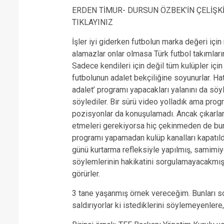
ERDEN TİMUR- DURSUN ÖZBEK’İN ÇELİŞKİ
TIKLAYINIZ
İşler iyi giderken futbolun marka değeri için 
alamazlar onlar olmasa Türk futbol takımları
Sadece kendileri için değil tüm kulüpler için 
futbolunun adalet bekçiliğine soyunurlar. Hat
adalet’ programı yapacakları yalanını da söy
söylediler. Bir sürü video yolladık ama pr
pozisyonlar da konuşulamadı. Ancak çıkarl
etmeleri gerekiyorsa hiç çekinmeden de bun
programı yapamadan kulüp kanalları kapatıldı
günü kurtarma refleksiyle yapılmış, samimiye
söylemlerinin hakikatini sorgulamayacakmış g
görürler.
3 tane yaşanmış örnek vereceğim. Bunları so
saldırıyorlar ki istediklerini söylemeyenlere