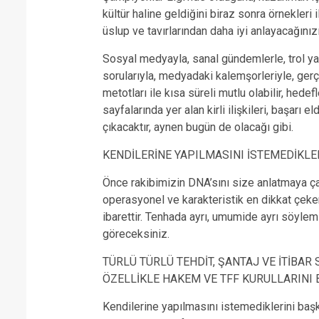
kültür haline geldiğini biraz sonra örnekleri 
üslup ve tavırlarından daha iyi anlayacağın
Sosyal medyayla, sanal gündemlerle, trol yap
sorularıyla, medyadaki kalemşorleriyle, gerçe
metotları ile kısa süreli mutlu olabilir, hedef
sayfalarında yer alan kirli ilişkileri, başarı el
çıkacaktır, aynen bugün de olacağı gibi.
KENDİLERİNE YAPILMASINI İSTEMEDİKLE
Önce rakibimizin DNA’sını size anlatmaya ça
operasyonel ve karakteristik en dikkat çeken
ibarettir. Tenhada ayrı, umumide ayrı söylem
göreceksiniz.
TÜRLÜ TÜRLÜ TEHDİT, ŞANTAJ VE İTİBAR
ÖZELLİKLE HAKEM VE TFF KURULLARINI 
Kendilerine yapılmasını istemediklerini başk