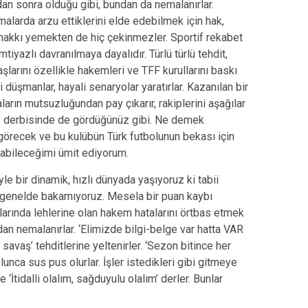
dan sonra olduğu gibi, bundan da nemalanırlar.
rmalarda arzu ettiklerini elde edebilmek için hak,
 hakkı yemekten de hiç çekinmezler. Sportif rekabet
tiyazlı davranılmaya dayalıdır. Türlü türlü tehdit,
aşlarını özellikle hakemleri ve TFF kurullarını baskı
 düşmanlar, hayali senaryolar yaratırlar. Kazanılan bir
rın mutsuzluğundan pay çıkarır, rakiplerini aşağılar
y derbisinde de gördüğünüz gibi. Ne demek
görecek ve bu kulübün Türk futbolunun bekası için
atabileceğimi ümit ediyorum.
e bir dinamik, hızlı dünyada yaşıyoruz ki tabii
le genelde bakamıyoruz. Mesela bir puan kaybı
larında lehlerine olan hakem hatalarını örtbas etmek
mdan nemalanırlar. ‘Elimizde bilgi-belge var hatta VAR
a savaş’ tehditlerine yeltenirler. ‘Sezon bitince her
lunca sus pus olurlar. İşler istedikleri gibi gitmeye
İtidalli olalım, sağduyulu olalım’ derler. Bunlar