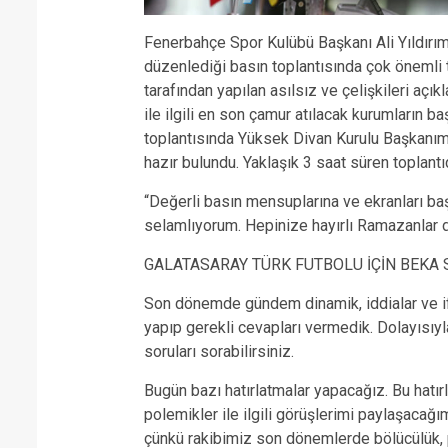
Fenerbahçe Spor Kulübü Başkanı Ali Yıldırı
düzenlediği basın toplantısında çok önemli
tarafından yapılan asılsız ve çelişkileri aç
ile ilgili en son çamur atılacak kurumların ba
toplantısında Yüksek Divan Kurulu Başkanım
hazır bulundu. Yaklaşık 3 saat süren toplantı
“Değerli basın mensuplarına ve ekranları baş
selamlıyorum. Hepinize hayırlı Ramazanlar di
GALATASARAY TÜRK FUTBOLU İÇİN BEKA
Son dönemde gündem dinamik, iddialar ve ift
yapıp gerekli cevapları vermedik. Dolayısıyl
soruları sorabilirsiniz.
Bugün bazı hatırlatmalar yapacağız. Bu hatı
polemikler ile ilgili görüşlerimi paylaşacağı
çünkü rakibimiz son dönemlerde bölücülük, p