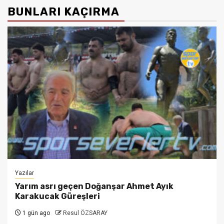
BUNLARI KAÇIRMA
Yazılar
Yarım asrı geçen Doğanşar Ahmet Ayık
Karakucak Güreşleri
1 gün ago
Resul ÖZSARAY