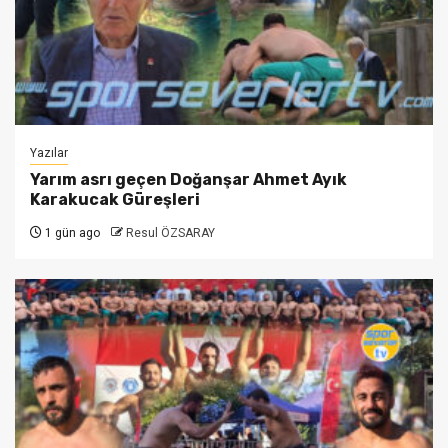
Yazılar
Yarım asrı geçen Doğanşar Ahmet Ayık
Karakucak Güreşleri
1 gün ago
Resul ÖZSARAY