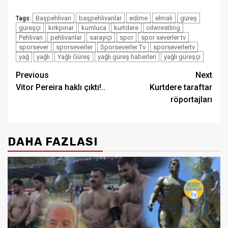
Başpehlivan
başpehlivanlar
edirne
elmalı
güreş
Tags:
güreşçi
kırkpınar
kumluca
kurtdere
oilwrestling
Pehlivan
pehlivanlar
sarayiçi
spor
spor severler tv
sporsever
sporseverler
Sporseverler Tv
sporseverlertv
yağ
yağlı
Yağlı Güreş
yağlı güreş haberleri
yağlı güreşçi
Post
Previous
Next
Vitor Pereira haklı çıktı!..
Kurtdere taraftar
navigation
röportajları
DAHA FAZLASI