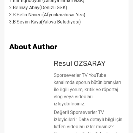
1.Elif Eğriboyun (Antalya Elmalı GSK)
2.Belinay Abay(Denizli GSK)
3.S.Selin Naneci(Afyonkarahisar Yes)
3.B.Sevim Kaya(Yalova Belediyesi)
About Author
Resul ÖZSARAY
Sporseverler TV YouTube
kanalımda sporun bütün branşları
ile ilgili yorum, kritik ve röportaj
vlog veya videoları
izleyebilirsiniz.
Değerli Sporseverler TV
izleyicileri : Daha detaylı bilgi için
lütfen videoları izler misiniz?