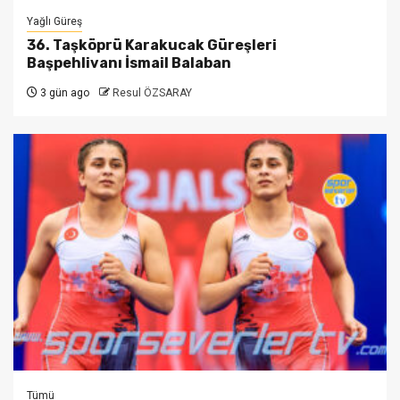
Yağlı Güreş
36. Taşköprü Karakucak Güreşleri
Başpehlivanı İsmail Balaban
3 gün ago
Resul ÖZSARAY
Tümü