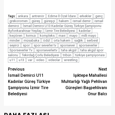
ankara
antrenör
Edirne İl Özel İdare
erkekler
genç
Tags:
grekoromen
güreş
güreşçi
hakem
ismail demir
ismail
demirci
İsmail Demirci U13 Kadınlar Güreş Türkiye Şampiyonu
Ayfonkarahisar Yeşilay
İzmir Tire Belediyesi
kadınlar
keçiören
kırmızı
kompleks
mavi
mayo
milli mayo
minder
müsabaka
ödül
orta hakem
sağlık
serbest
seyirci
spor
spor severler tv
sporsever
sporseverler
Sporseverler Tv
sporseverlertv
taha akgül
taha akgül spor
salonu
Tekirdağ Çorlu Belediyesi
tribün
türkiye şampiyonası
u11
u13
var
video
videolar
wrestling
Post
Previous
Next
İsmail Demirci U11
Işıktepe Mahallesi
navigation
Kadınlar Güreş Türkiye
Muhtarlığı Yağlı Pehlivan
Şampiyonu İzmir Tire
Güreşleri Başpehlivanı
Belediyesi
Onur Balcı