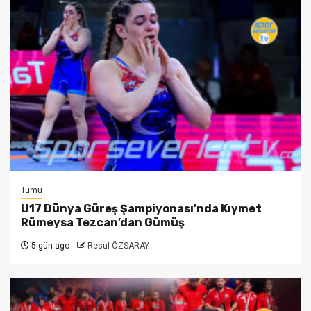
Tümü
U17 Dünya Güreş Şampiyonası’nda Kıymet
Rümeysa Tezcan’dan Gümüş
5 gün ago
Resul ÖZSARAY