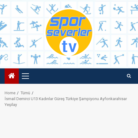
Skip
to
content
Primary
Menu
Home
Tümü
İsmail Demirci U13 Kadınlar Güreş Türkiye Şampiyonu Ayfonkarahisar
Yeşilay