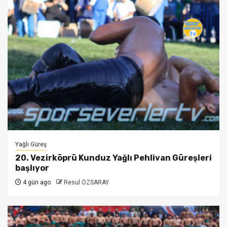
Yağlı Güreş
20. Vezirköprü Kunduz Yağlı Pehlivan Güreşleri
başlıyor
4 gün ago
Resul ÖZSARAY