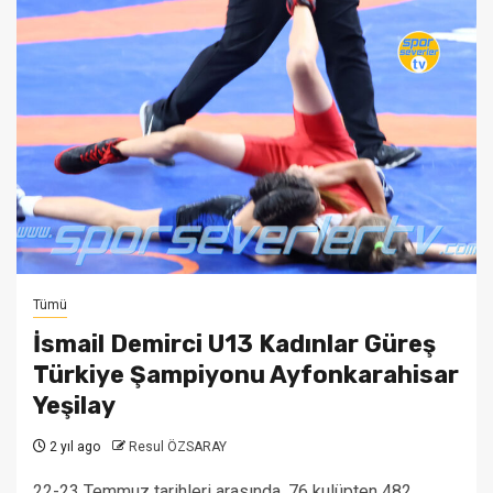
Tümü
İsmail Demirci U13 Kadınlar Güreş
Türkiye Şampiyonu Ayfonkarahisar
Yeşilay
2 yıl ago
Resul ÖZSARAY
22-23 Temmuz tarihleri arasında, 76 kulüpten 482