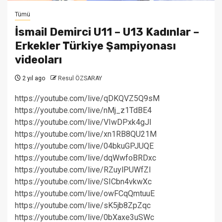
Tümü
İsmail Demirci U11 – U13 Kadınlar –
Erkekler Türkiye Şampiyonası
videoları
2 yıl ago
Resul ÖZSARAY
https://youtube.com/live/qDKQVZ5Q9sM
https://youtube.com/live/nMj_z1TdBE4
https://youtube.com/live/VIwDPxk4gJI
https://youtube.com/live/xn1RB8QU21M
https://youtube.com/live/04bkuGPJUQE
https://youtube.com/live/dqWwfoBRDxc
https://youtube.com/live/RZuylPUWfZI
https://youtube.com/live/SICbn4vkwXc
https://youtube.com/live/owFCqQmtuuE
https://youtube.com/live/sK5jb8ZpZqc
https://youtube.com/live/0bXaxe3uSWc