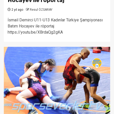
Hocayev ile röportaj
2 yıl ago
Resul ÖZSARAY
İsmail Demirci U11-U13 Kadınlar Türkiye Şampiyonası
Batım Hocayev ile röportaj
https://youtu.be/XBrdaQg2gKA