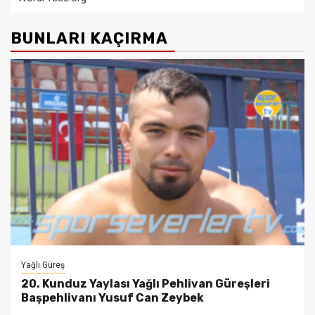
BUNLARI KAÇIRMA
Yağlı Güreş
20. Kunduz Yaylası Yağlı Pehlivan Güreşleri
Başpehlivanı Yusuf Can Zeybek