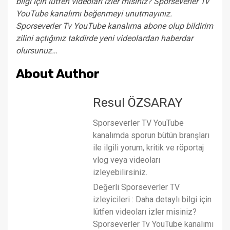
bilgi için lütfen videoları izler misiniz? Sporseverler Tv
YouTube kanalımı beğenmeyi unutmayınız.
Sporseverler Tv YouTube kanalıma abone olup bildirim
zilini açtığınız takdirde yeni videolardan haberdar
olursunuz…
About Author
Resul ÖZSARAY
Sporseverler TV YouTube
kanalımda sporun bütün branşları
ile ilgili yorum, kritik ve röportaj
vlog veya videoları
izleyebilirsiniz.
Değerli Sporseverler TV
izleyicileri : Daha detaylı bilgi için
lütfen videoları izler misiniz?
Sporseverler Tv YouTube kanalımı