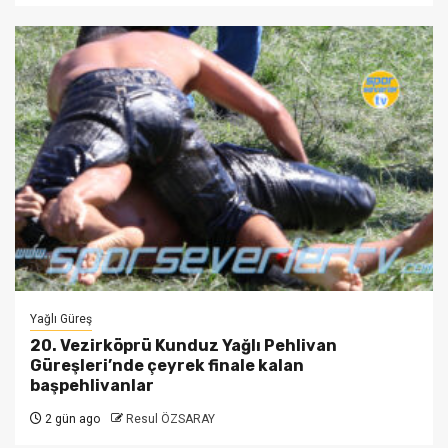
Yağlı Güreş
20. Vezirköprü Kunduz Yağlı Pehlivan
Güreşleri’nde çeyrek finale kalan
başpehlivanlar
2 gün ago
Resul ÖZSARAY