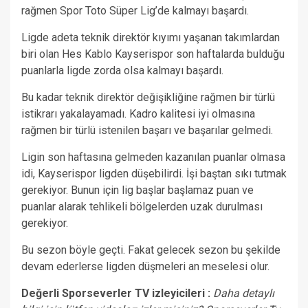
rağmen Spor Toto Süper Lig’de kalmayı başardı.
Ligde adeta teknik direktör kıyımı yaşanan takımlardan
biri olan Hes Kablo Kayserispor son haftalarda bulduğu
puanlarla ligde zorda olsa kalmayı başardı.
Bu kadar teknik direktör değişikliğine rağmen bir türlü
istikrarı yakalayamadı. Kadro kalitesi iyi olmasına
rağmen bir türlü istenilen başarı ve başarılar gelmedi.
Ligin son haftasına gelmeden kazanılan puanlar olmasa
idi, Kayserispor ligden düşebilirdi. İşi baştan sıkı tutmak
gerekiyor. Bunun için lig başlar başlamaz puan ve
puanlar alarak tehlikeli bölgelerden uzak durulması
gerekiyor.
Bu sezon böyle geçti. Fakat gelecek sezon bu şekilde
devam ederlerse ligden düşmeleri an meselesi olur.
Değerli Sporseverler TV izleyicileri :
Daha detaylı