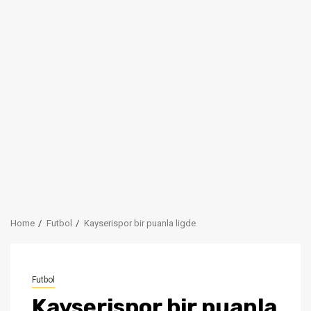
Home
Futbol
Kayserispor bir puanla ligde
Futbol
Kayserispor bir puanla