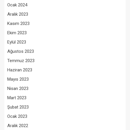
Ocak 2024
Aralık 2023
Kasım 2023
Ekim 2023
Eylül 2023
Ağustos 2023
Temmuz 2023
Haziran 2023
Mayıs 2023
Nisan 2023
Mart 2023
Şubat 2023
Ocak 2023
Aralık 2022