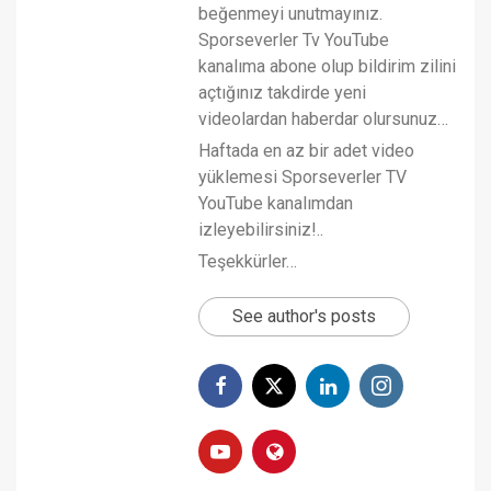
beğenmeyi unutmayınız.
Sporseverler Tv YouTube
kanalıma abone olup bildirim zilini
açtığınız takdirde yeni
videolardan haberdar olursunuz…
Haftada en az bir adet video
yüklemesi Sporseverler TV
YouTube kanalımdan
izleyebilirsiniz!..
Teşekkürler…
See author's posts