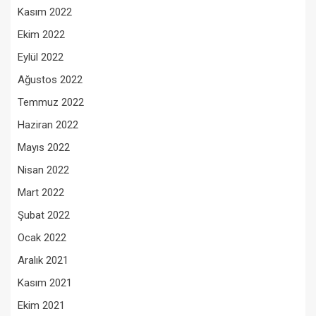
Kasım 2022
Ekim 2022
Eylül 2022
Ağustos 2022
Temmuz 2022
Haziran 2022
Mayıs 2022
Nisan 2022
Mart 2022
Şubat 2022
Ocak 2022
Aralık 2021
Kasım 2021
Ekim 2021